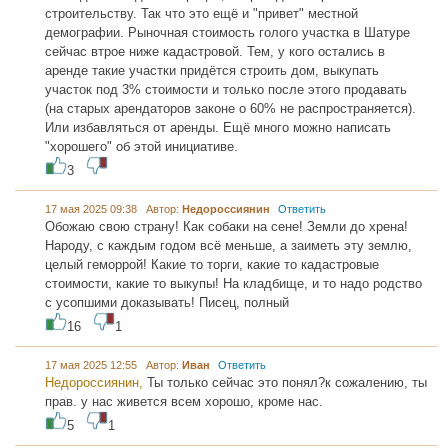
строительству. Так что это ещё и "привет" местной
демографии. Рыночная стоимость голого участка в Шатуре
сейчас втрое ниже кадастровой. Тем, у кого остались в
аренде такие участки придётся строить дом, выкупать
участок под 3% стоимости и только после этого продавать
(на старых арендаторов законе о 60% не распространяется).
Или избавляться от аренды. Ещё много можно написать
"хорошего" об этой инициативе.
3
17 мая 2025 09:38 Автор:
Недороссиянин
Ответить
Обожаю свою страну! Как собаки на сене! Земли до хрена!
Народу, с каждым годом всё меньше, а заиметь эту землю,
целый геморрой! Какие то торги, какие то кадастровые
стоимости, какие то выкупы! На кладбище, и то надо родство
с усопшими доказывать! Писец, полный
16
1
17 мая 2025 12:55 Автор:
Иван
Ответить
Недороссиянин,
Ты только сейчас это понял?к сожалению, ты
прав. у нас живется всем хорошо, кроме нас.
5
1