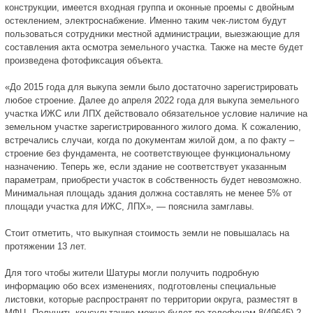
конструкции, имеется входная группа и оконные проемы с двойным
остеклением, электроснабжение. Именно таким чек-листом будут
пользоваться сотрудники местной администрации, выезжающие для
составления акта осмотра земельного участка. Также на месте будет
произведена фотофиксация объекта.
«До 2015 года для выкупа земли было достаточно зарегистрировать
любое строение. Далее до апреля 2022 года для выкупа земельного
участка ИЖС или ЛПХ действовало обязательное условие наличие на
земельном участке зарегистрированного жилого дома. К сожалению,
встречались случаи, когда по документам жилой дом, а по факту –
строение без фундамента, не соответствующее функциональному
назначению. Теперь же, если здание не соответствует указанным
параметрам, приобрести участок в собственность будет невозможно.
Минимальная площадь здания должна составлять не менее 5% от
площади участка для ИЖС, ЛПХ», — пояснила замглавы.
Стоит отметить, что выкупная стоимость земли не повышалась на
протяжении 13 лет.
Для того чтобы жители Шатуры могли получить подробную
информацию обо всех изменениях, подготовлены специальные
листовки, которые распространят по территории округа, разместят в
МФЦ. Получить консультацию можно будет по телефонам 8(49645) 2-