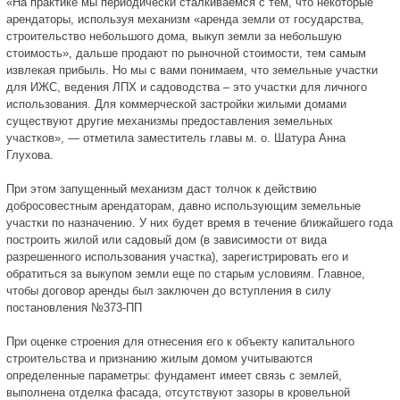
«На практике мы периодически сталкиваемся с тем, что некоторые
арендаторы, используя механизм «аренда земли от государства,
строительство небольшого дома, выкуп земли за небольшую
стоимость», дальше продают по рыночной стоимости, тем самым
извлекая прибыль. Но мы с вами понимаем, что земельные участки
для ИЖС, ведения ЛПХ и садоводства – это участки для личного
использования. Для коммерческой застройки жилыми домами
существуют другие механизмы предоставления земельных
участков», — отметила заместитель главы м. о. Шатура Анна
Глухова.
При этом запущенный механизм даст толчок к действию
добросовестным арендаторам, давно использующим земельные
участки по назначению. У них будет время в течение ближайшего года
построить жилой или садовый дом (в зависимости от вида
разрешенного использования участка), зарегистрировать его и
обратиться за выкупом земли еще по старым условиям. Главное,
чтобы договор аренды был заключен до вступления в силу
постановления №373-ПП
При оценке строения для отнесения его к объекту капитального
строительства и признанию жилым домом учитываются
определенные параметры: фундамент имеет связь с землей,
выполнена отделка фасада, отсутствуют зазоры в кровельной