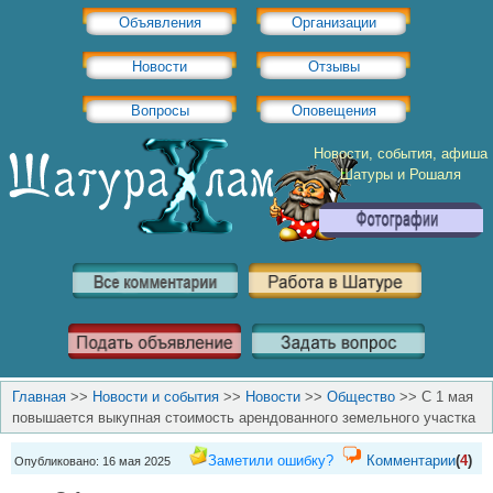
Объявления
Организации
Новости
Отзывы
Вопросы
Оповещения
Новости, события, афиша
Шатуры и Рошаля
Главная
>>
Новости и события
>>
Новости
>>
Общество
>>
С 1 мая
повышается выкупная стоимость арендованного земельного участка
Заметили ошибку?
Комментарии
(
4
)
Опубликовано: 16 мая 2025