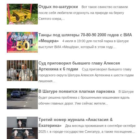
Отдых по-шатурски
Вот такое свинство оставили
после себя любители отдохнуть на природе на берегу
Святого озера,...
Танцы под шлягеры 70-80-90 2000 годов с ВИА
«Мещера»
4 июля в 19:00 для гостей парка в Шатуре
выступит ВИА «Мещёра», который в этом году...
Суд приговорил бывшего главу Алексея
Артюхина к 6 годам
Суд приговорил бывшего главу
городского округа Шатура Алексея Артюхина к шести годам
лишения...
В Шатуре появится платная парковка
В Шатуре
будет решена проблема с брошенными машинами вдоль
обочин главных дорог. Уже сейчас жители...
Третий номер журнала «Анастасия &
Екатерина»
Два месяца проживания в сентябре-октябре
2025 г. в городе-государстве Сингапур, а также посещение...