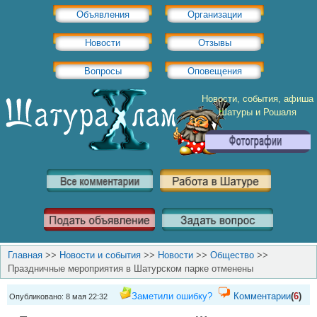
Объявления
Организации
Новости
Отзывы
Вопросы
Оповещения
Новости, события, афиша
Шатуры и Рошаля
Главная
>>
Новости и события
>>
Новости
>>
Общество
>>
Праздничные мероприятия в Шатурском парке отменены
Заметили ошибку?
Комментарии
(
6
)
Опубликовано: 8 мая 22:32