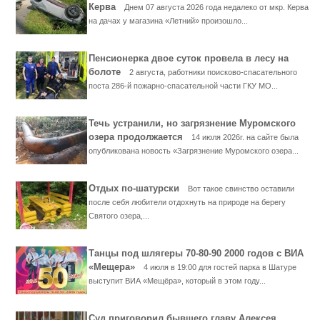
Керва
Днем 07 августа 2026 года недалеко от мкр. Керва
на дачах у магазина «Летний» произошло...
Пенсионерка двое суток провела в лесу на
болоте
2 августа, работники поисково-спасательного
поста 286-й пожарно-спасательной части ГКУ МО...
Течь устранили, но загрязнение Муромского
озера продолжается
14 июля 2026г. на сайте была
опубликована новость «Загрязнение Муромского озера...
Отдых по-шатурски
Вот такое свинство оставили
после себя любители отдохнуть на природе на берегу
Святого озера,...
Танцы под шлягеры 70-80-90 2000 годов с ВИА
«Мещера»
4 июля в 19:00 для гостей парка в Шатуре
выступит ВИА «Мещёра», который в этом году...
Суд приговорил бывшего главу Алексея