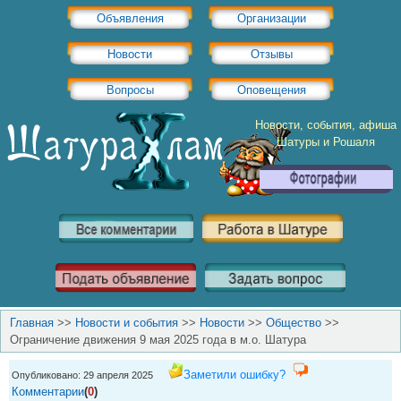
Объявления
Организации
Новости
Отзывы
Вопросы
Оповещения
Новости, события, афиша
Шатуры и Рошаля
Главная
>>
Новости и события
>>
Новости
>>
Общество
>>
Ограничение движения 9 мая 2025 года в м.о. Шатура
Заметили ошибку?
Опубликовано: 29 апреля 2025
Комментарии
(
0
)