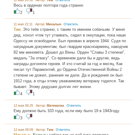
11 мая 16:58 Автор:
Тим
Ответить
Весь в орденах полтора года странно
2
1
11 мая 22:11 Автор:
Михалыч
Ответить
Тим,
Это тебе странно, с таким то именем собачьим. У меня
дед, хохол чтож тут утаивать, сидел в оккупации, пока наши
Одессу не освободили. Был призван в апреле 1944. Судя по
наградным документам, был гвардии красноармеец, наводчик
82 мм миномёта. Дошел до Вены. Орден "Славы 3 степени",
медаль "За отвагу". Со временем дали бы и другие, ведь
награды догоняли героев. И это считай за год и месяц. Как
писал тут Парамонтий, до Ордена Отечественной Войны 2
степени не дожил, ранения не дали. Да и рождения он был
1912 года, в отцы этому уважаемому ветерану годился. Так
бывает. Этому дедушке долгих лет жизни.
4
1
12 мая 06:25 Автор:
Математик
Ответить
Ему должно быть 103 года, если ему было 19 в 1943году.
3
12 мая 09:09 Автор:
Тим
Ответить
Михалыч,
Если ты собака так не лай тута дворняга