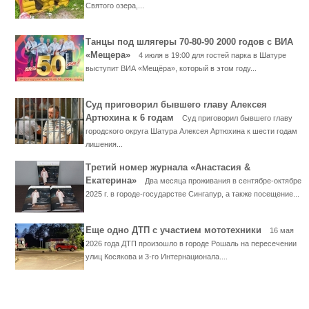
Святого озера,...
Танцы под шлягеры 70-80-90 2000 годов с ВИА
«Мещера»
4 июля в 19:00 для гостей парка в Шатуре
выступит ВИА «Мещёра», который в этом году...
Суд приговорил бывшего главу Алексея
Артюхина к 6 годам
Суд приговорил бывшего главу
городского округа Шатура Алексея Артюхина к шести годам
лишения...
Третий номер журнала «Анастасия &
Екатерина»
Два месяца проживания в сентябре-октябре
2025 г. в городе-государстве Сингапур, а также посещение...
Еще одно ДТП с участием мототехники
16 мая
2026 года ДТП произошло в городе Рошаль на пересечении
улиц Косякова и 3-го Интернационала....
...... ............. ............. ............. ............ ................... ............
.................. .............. ........... .....