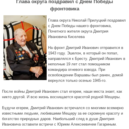
Глава округа поздравил с Днем Победы
фронтовика
Глава округа Николай Прилуцкий поздравил
с Днем Победы нашего фронтовика,
Почетного жителя округа Дмитрия
Ивановича Киселева
На фронт Дмитрий Иванович отправился в
1943 году. Эшелон, в который он попал,
направлялся к Бресту. Дмитрий Иванович в
неполные 19 лет стал помощником
командира огневого взвода. При
освобождении Варшавы был ранен, домой
вернулся только осенью 1945-го.
После войны Дмитрий Иванович стал егерем, наши места знает, как
никто другой. И всю жизнь восхищается красотой родной Мещеры.
Будучи егерем, Дмитрий Иванович встречался со многими всемирно
известными людьми, любившими Мещеру за ее скромную красоту и
богатство природных даров. Наибольший след в душе Дмитрия
Ивановича оставили встречи с Юрием Алексеевичем Гагариным.