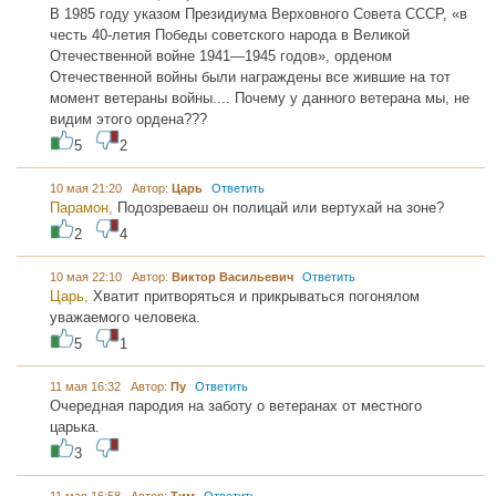
В 1985 году указом Президиума Верховного Совета СССР, «в
честь 40-летия Победы советского народа в Великой
Отечественной войне 1941—1945 годов», орденом
Отечественной войны были награждены все жившие на тот
момент ветераны войны.... Почему у данного ветерана мы, не
видим этого ордена???
5
2
10 мая 21:20 Автор:
Царь
Ответить
Парамон,
Подозреваеш он полицай или вертухай на зоне?
2
4
10 мая 22:10 Автор:
Виктор Васильевич
Ответить
Царь,
Хватит притворяться и прикрываться погонялом
уважаемого человека.
5
1
11 мая 16:32 Автор:
Пу
Ответить
Очередная пародия на заботу о ветеранах от местного
царька.
3