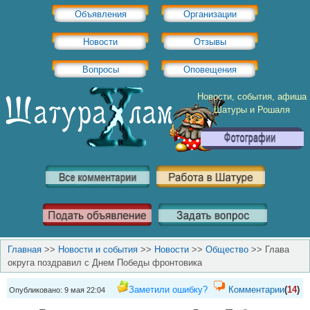
Объявления
Организации
Новости
Отзывы
Вопросы
Оповещения
Новости, события, афиша
Шатуры и Рошаля
Главная
>>
Новости и события
>>
Новости
>>
Общество
>>
Глава
округа поздравил с Днем Победы фронтовика
Заметили ошибку?
Комментарии
(
14
)
Опубликовано: 9 мая 22:04