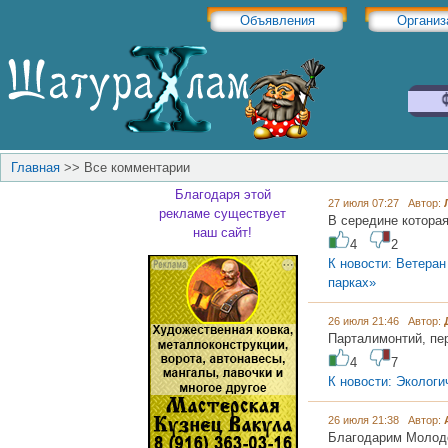
Объявления
Организ
Главная
>>
Все комментарии
Благодаря этой
27 июля 07:27 Автор:
рекламе существует
В середине которая 
наш сайт!
4
2
К новости: Ветеран
парках»
26 июля 21:46 Автор:
Парталимонтий, пе
4
7
К новости: Экологи
26 июля 21:38 Автор:
Благодарим Молод