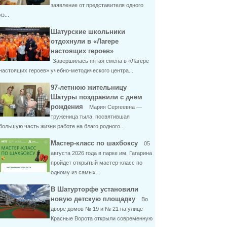
заявление от представителя одного
из...
Шатурские школьники
отдохнули в «Лагере
настоящих героев»
Завершилась пятая смена в «Лагере
настоящих героев» учебно-методического центра...
97-летнюю жительницу
Шатуры поздравили с днем
рождения
Мария Сергеевна —
труженица тыла, посвятившая
большую часть жизни работе на благо родного...
Мастер-класс по шахбоксу
05
августа 2026 года в парке им. Гагарина
пройдет открытый мастер-класс по
одному из самых...
В Шатурторфе установили
новую детскую площадку
Во
дворе домов № 19 и № 21 на улице
Красные Ворота открыли современную