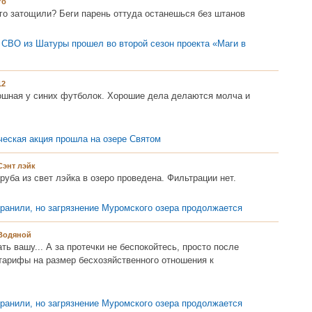
7б
го затощили? Беги парень оттуда останешься без штанов
 СВО из Шатуры прошел во второй сезон проекта «Маги в
12
ошная у синих футболок. Хорошие дела делаются молча и
ческая акция прошла на озере Святом
Сэнт лэйк
труба из свет лэйка в озеро проведена. Фильтрации нет.
транили, но загрязнение Муромского озера продолжается
Водяной
ть вашу... А за протечки не беспокойтесь, просто после
тарифы на размер бесхозяйственного отношения к
транили, но загрязнение Муромского озера продолжается