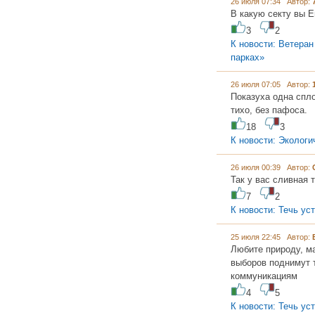
26 июля 07:34 Автор:
В какую секту вы Е
3
2
К новости: Ветеран
парках»
26 июля 07:05 Автор:
Показуха одна спл
тихо, без пафоса.
18
3
К новости: Экологи
26 июля 00:39 Автор:
Так у вас сливная 
7
2
К новости: Течь ус
25 июля 22:45 Автор:
Любите природу, ма
выборов поднимут 
коммуникациям
4
5
К новости: Течь ус