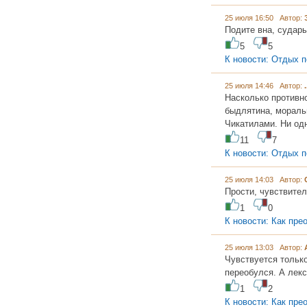
25 июля 16:50 Автор:
Подите вна, судары
5
5
К новости: Отдых п
25 июля 14:46 Автор:
.
Насколько противно
быдлятина, мораль
Чикатилами. Ни одн
11
7
К новости: Отдых п
25 июля 14:03 Автор:
Прости, чувствител
1
0
К новости: Как пре
25 июля 13:03 Автор:
Чувствуется только
переобулся. А лекси
1
2
К новости: Как пре