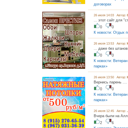
договорах
26 июля 14:03 Автор:
... этот сайт для "
0
0
К новости: Отдых п
26 июля 13:53 Автор:
... даже без штанов.
0
0
К новости: Ветеран
парках»
26 июля 13:50 Автор:
Вернись парень .... 
0
0
К новости: Ветеран
парках»
26 июля 12:45 Автор:
.
Вчера были на Алл
2
6