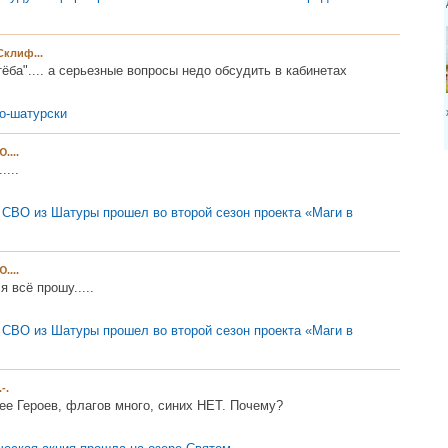
Склиф...
стёба".... а серьезные вопросы недо обсудить в кабинетах
о-шатурски
Ю....
....
 СВО из Шатуры прошел во второй сезон проекта «Маги в
Ю....
я всё прошу.....
 СВО из Шатуры прошел во второй сезон проекта «Маги в
.-.
ее Героев, флагов много, синих НЕТ. Почему?