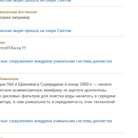
ческая акция прошла на озере Святом
Пенсионер без пенсии
форма например
ческая акция прошла на озере Святом
Квн
ся!!!Ха-ха !!!
стных сооружениях внедрена уникальная система доочистки
Ломоносов
ни Лёб и Шриниваса Сурираджан в конце 1950-х — начале
аботали асимметричную мембрану из ацетата целлюлозы.
е дисковых фильтров для очистки воды началось в середине
автору, в чем уникальность и передовитость этих технологий
стных сооружениях внедрена уникальная система доочистки