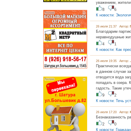
уважением, жител
8
6
К новости: Экологи
26 июля 21:37 Автор:
Благодарим партию
неравнодушные жи
4
1
К новости: Как пре
26 июля 19:35 Автор:
.
Практически всегд
в данном случае з
отводится вода заг
попадать в озера. 
гадость. Такие уте
9
2
К новости: Течь ус
26 июля 17:20 Автор:
Безнаказанность ра
2
0
К новости: Гражда