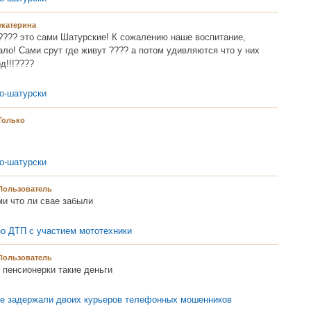
екатерина
???? это сами Шатурские! К сожалению наше воспитание,
ало! Сами срут где живут ???? а потом удивляются что у них
д!!!????
о-шатурски
Только
о-шатурски
Пользователь
и что ли свае забыли
но ДТП с участием мототехники
Пользователь
 пенсионерки такие деньги
ре задержали двоих курьеров телефонных мошенников