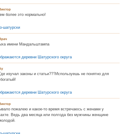
Виктор
ем более это нормально!
о-шатурски
Врач
дыха имени Мандальштампа
ображаются деревни Шатурского округа
Ау
Где изучал законы и статьи???Используешь не понятно для
 богатый!
ображаются деревни Шатурского округа
Виктор
ывало пожалею и какое-то время встречаюсь с женами у
вахте. Ведь два месяца или полгода без мужчины женщине
молодой.
о-шатурски