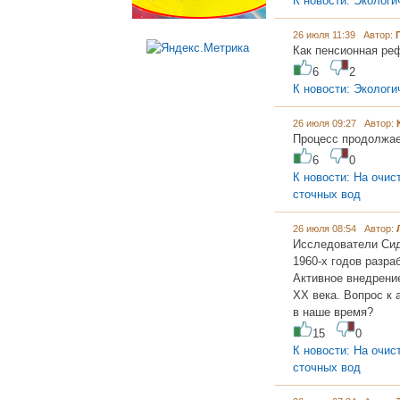
К новости: Экологи
26 июля 11:39 Автор:
Как пенсионная ре
6
2
К новости: Экологи
26 июля 09:27 Автор:
Процесс продолжает
6
0
К новости: На очи
сточных вод
26 июля 08:54 Автор:
Исследователи Сид
1960-х годов разр
Активное внедрени
XX века. Вопрос к 
в наше время?
15
0
К новости: На очи
сточных вод