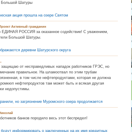
и Большой Шатуры
ческая акция прошла на озере Святом
Проект Активный гражданин
 ЕДИНАЯ РОССИЯ за оказанное содействие! С уважением,
тели Большой Шатуры.
ображаются деревни Шатурского округа
..
а защищаю от несправедливых нападок работников ГРЭС, но
амечание правильное. На шламоотвал по этим трубам
рязненная, в том числе нефтепродуктами, которая не должна
Кромкюп нефтепродуктов там может быть и всякая другая
чки недопустимы.
транили, но загрязнение Муромского озера продолжается
Николай
ботников банков породило весь этот беспредел!
н будут информировать о заключенных на их имя кредитных