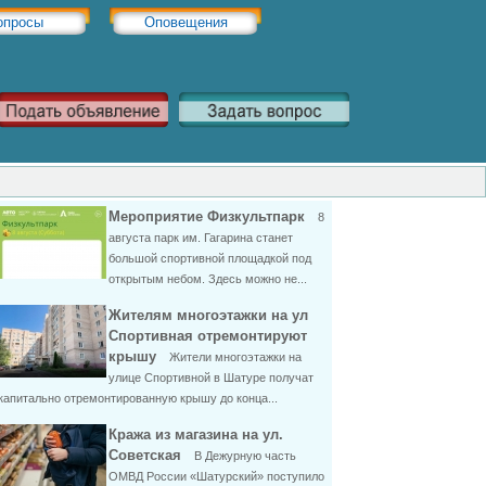
опросы
Оповещения
Мероприятие Физкультпарк
8
августа парк им. Гагарина станет
большой спортивной площадкой под
открытым небом. Здесь можно не...
Жителям многоэтажки на ул
Спортивная отремонтируют
крышу
Жители многоэтажки на
улице Спортивной в Шатуре получат
капитально отремонтированную крышу до конца...
Кража из магазина на ул.
Советская
В Дежурную часть
ОМВД России «Шатурский» поступило