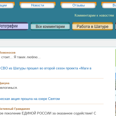
ации
Новости
Отзывы
В
Комментарии к новостям
Ломоносов
стоит... Я таких люблю...
 СВО из Шатуры прошел во второй сезон проекта «Маги в
Дануна
релогинься.
ческая акция прошла на озере Святом
Активный Гражданин
ое поколение ЕДИНОЙ РОССИИ за оказанное содействие! С