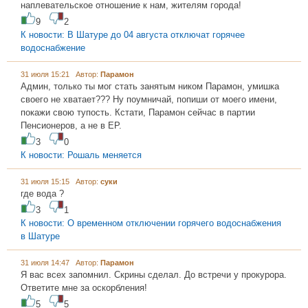
наплевательское отношение к нам, жителям города!
9
2
К новости: В Шатуре до 04 августа отключат горячее
водоснабжение
31 июля 15:21 Автор:
Парамон
Админ, только ты мог стать занятым ником Парамон, умишка
своего не хватает??? Ну поумничай, попиши от моего имени,
покажи свою тупость. Кстати, Парамон сейчас в партии
Пенсионеров, а не в ЕР.
3
0
К новости: Рошаль меняется
31 июля 15:15 Автор:
суки
где вода ?
3
1
К новости: О временном отключении горячего водоснабжения
в Шатуре
31 июля 14:47 Автор:
Парамoн
Я вас всех запомнил. Скрины сделал. До встречи у прокурора.
Ответите мне за оскорбления!
5
5