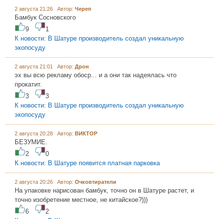
2 августа 21:26 Автор:
Череп
Бамбук Сосновского
9
1
К новости: В Шатуре производитель создал уникальную
экопосуду
2 августа 21:01 Автор:
Дрон
эх вы всю рекламу обоср... и а они так надеялась что
прокатит.
3
3
К новости: В Шатуре производитель создал уникальную
экопосуду
2 августа 20:28 Автор:
ВИКТОР
БЕЗУМИЕ.
2
0
К новости: В Шатуре появится платная парковка
2 августа 20:26 Автор:
Очковтиратели
На упаковке нарисован бамбук, точно он в Шатуре растет, и
точно изобретение местное, не китайское?)))
6
2