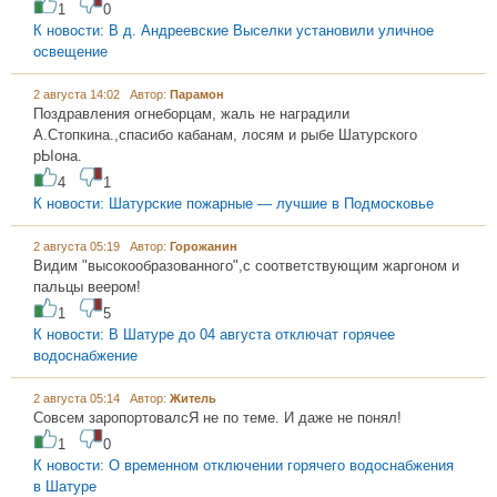
1
0
К новости: В д. Андреевские Выселки установили уличное
освещение
2 августа 14:02 Автор:
Парамон
Поздравления огнеборцам, жаль не наградили
А.Стопкина.,спасибо кабанам, лосям и рыбе Шатурского
рЫона.
4
1
К новости: Шатурские пожарные — лучшие в Подмосковье
2 августа 05:19 Автор:
Горожанин
Видим "высокообразованного",с соответствующим жаргоном и
пальцы веером!
1
5
К новости: В Шатуре до 04 августа отключат горячее
водоснабжение
2 августа 05:14 Автор:
Житель
Совсем заропортовалсЯ не по теме. И даже не понял!
1
0
К новости: О временном отключении горячего водоснабжения
в Шатуре