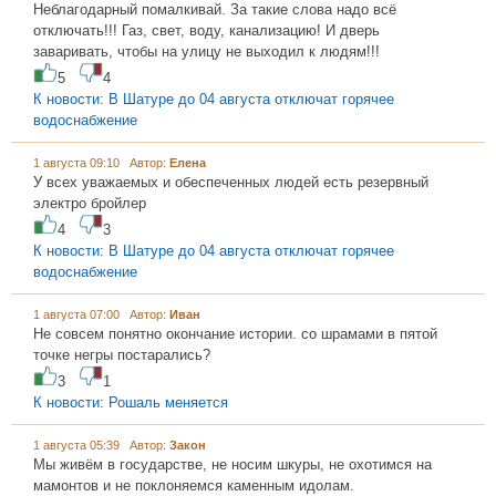
Неблагодарный помалкивай. За такие слова надо всё
отключать!!! Газ, свет, воду, канализацию! И дверь
заваривать, чтобы на улицу не выходил к людям!!!
5
4
К новости: В Шатуре до 04 августа отключат горячее
водоснабжение
1 августа 09:10 Автор:
Елена
У всех уважаемых и обеспеченных людей есть резервный
электро бройлер
4
3
К новости: В Шатуре до 04 августа отключат горячее
водоснабжение
1 августа 07:00 Автор:
Иван
Не совсем понятно окончание истории. со шрамами в пятой
точке негры постарались?
3
1
К новости: Рошаль меняется
1 августа 05:39 Автор:
Закон
Мы живём в государстве, не носим шкуры, не охотимся на
мамонтов и не поклоняемся каменным идолам.