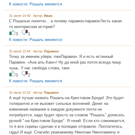
К новости: Рошаль меняется
31 июля 14:40 Автор:
Иван
С Рошалью понятно... а почему парамон-парамон?есть какая
то иннтересная история?
3
1
К новости: Рошаль меняется
31 июля 13:44 Автор:
Парамoн
Точку за именем убери, лжеПарамон. Я и есть истинный
Парамон. «Ана аль-Хакк»! Ну да иной раз почти всегда пишу
чушь. У нас свобода слова, таки.
3
2
К новости: Рошаль меняется
31 июля 13:33 Автор:
Парамoн
А ещё лучше назвать Рошаль-на Крестовом Броде! Это будет
толерантно и не вызовет сильных волнений. Денег на
изменение названия в каждом документе почти не
потребуется, надо будет просто за словом "Рошаль" дописать
ручкой "-на Крестовом Броде". Я гений. Если кто сомневается,
то я все скрины сделаю и в полицию отправлю. Поплатитесь,
гады! И ещё. Спасибо уважаемому Николаю Николаевичу и