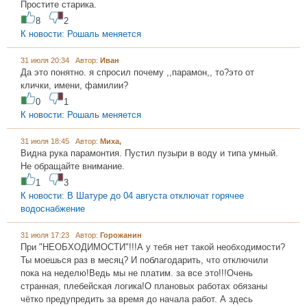
Простите старика.
8
2
К новости: Рошаль меняется
31 июля 20:34 Автор:
Иван
Да это понятно. я спросил почему ,,парамон,, то?это от
клички, имени, фамилии?
0
1
К новости: Рошаль меняется
31 июля 18:45 Автор:
Миха,
Видна рука парамонтия. Пустил пузыри в воду и типа умный.
Не обращайте внимание.
1
3
К новости: В Шатуре до 04 августа отключат горячее
водоснабжение
31 июля 17:23 Автор:
Горожанин
При "НЕОБХОДИМОСТИ"!!!А у тебя нет такой необходимости?
Ты моешься раз в месяц? И поблагодарить, что отключили
пока на неделю!Ведь мы не платим. за все это!!!Очень
странная, плебейская логика!О плановых работах обязаны
чётко предупредить за время до начала работ. А здесь