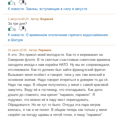
1
4
К новости: Законы, вступающие в силу в августе
1 августа 00:23 Автор:
Водяной
За три дня?
0
1
К новости: О временном отключении горячего водоснабжения
в Шатуре
31 июля 22:55 Автор:
Пaрамон
А это. Это прикол моей молодости. Как-то я мореманил на
Северном флоте. В те светлые счастливые советские времена
заходили иногда к нам корабли НАТО. Ну мы их сопровождали,
отслеживали. Как-то должен был зайти французский фрегат.
Вызывает меня особист и говорит, типа у них там женский в
основном экипаж. Надо говорит втереться в доверие то да сё.
Надо так надо. В общем получилось у меня с самой красивой
замутить. Веду её в гостиницу, что откладывать. Как дело
дошло до главного, она кричит "парамон, парамон". Я
подумал, что можно её в пару мест оприходовать.
Обрадовался. Но не тут то было. Откуда эта пара негров
взялась, я так и не понял. В общем теперь как только у меня
свербят на погоду шрамы в пятой точке, я пишу "парамон".