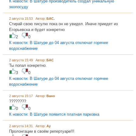
К новости: В Шатуре производитель создал уникальную
экопосуду
2 августа 15:53 Автор:
БАС.
Стирай свою писулю пока он не увидел. Иначе приедет из
Егорьевска и будет конкретно
2
0
К новости: В Шатуре до 04 августа отключат горячее
водоснабжение
2 августа 15:49 Автор:
БАС
Ты попал конкретно.
3
0
К новости: В Шатуре до 04 августа отключат горячее
водоснабжение
2 августа 15:17 Автор:
Вано
????????
0
0
К новости: В Шатуре появится платная парковка
2 августа 14:31 Автор:
Ау
Пролонгации в своём репертуаре!!!