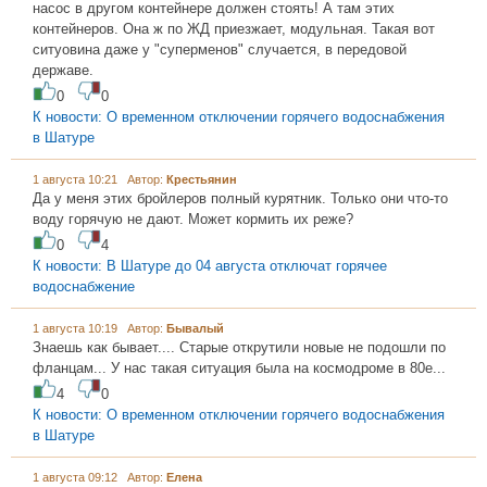
насос в другом контейнере должен стоять! А там этих
контейнеров. Она ж по ЖД приезжает, модульная. Такая вот
ситуовина даже у "суперменов" случается, в передовой
державе.
0
0
К новости: О временном отключении горячего водоснабжения
в Шатуре
1 августа 10:21 Автор:
Крестьянин
Да у меня этих бройлеров полный курятник. Только они что-то
воду горячую не дают. Может кормить их реже?
0
4
К новости: В Шатуре до 04 августа отключат горячее
водоснабжение
1 августа 10:19 Автор:
Бывалый
Знаешь как бывает.... Старые открутили новые не подошли по
фланцам... У нас такая ситуация была на космодроме в 80е...
4
0
К новости: О временном отключении горячего водоснабжения
в Шатуре
1 августа 09:12 Автор:
Елена