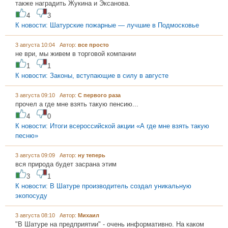
также наградить Жукина и Эксанова.
4
3
К новости: Шатурские пожарные — лучшие в Подмосковье
3 августа 10:04 Автор:
все просто
не ври, мы живем в торговой компании
1
1
К новости: Законы, вступающие в силу в августе
3 августа 09:10 Автор:
С первого раза
прочел а где мне взять такую пенсию...
4
0
К новости: Итоги всероссийской акции «А где мне взять такую
песню»
3 августа 09:09 Автор:
ну теперь
вся природа будет засрана этим
3
1
К новости: В Шатуре производитель создал уникальную
экопосуду
3 августа 08:10 Автор:
Михаил
"В Шатуре на предприятии" - очень информативно. На каком