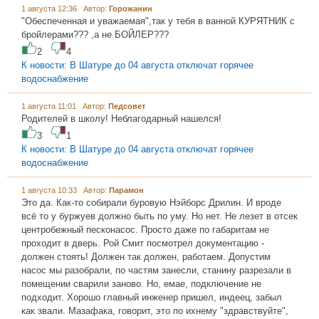
1 августа 12:36 Автор:
Горожанин
"Обеспеченная и уважаемая",так у тебя в ванной КУРЯТНИК с
бройлерами??? ,а не БОЙЛЕР???
2
4
К новости: В Шатуре до 04 августа отключат горячее
водоснабжение
1 августа 11:01 Автор:
Педсовет
Родителей в школу! Неблагодарный нашелся!
3
1
К новости: В Шатуре до 04 августа отключат горячее
водоснабжение
1 августа 10:33 Автор:
Пaрамон
Это да. Как-то собирали буровую Нэйборс Дрилин. И вроде
всё то у буржуев должно быть по уму. Но нет. Не лезет в отсек
центробежный песконасос. Просто даже по габаритам не
проходит в дверь. Рой Смит посмотрел документацию -
должен стоять! Должен так должен, работаем. Допустим
насос мы разобрали, по частям занесли, станину разрезали в
помещении сварили заново. Но, емае, подключение не
подходит. Хорошо главный инженер пришел, индеец, забыл
как звали. Мазафака, говорит, это по ихнему "здравствуйте",