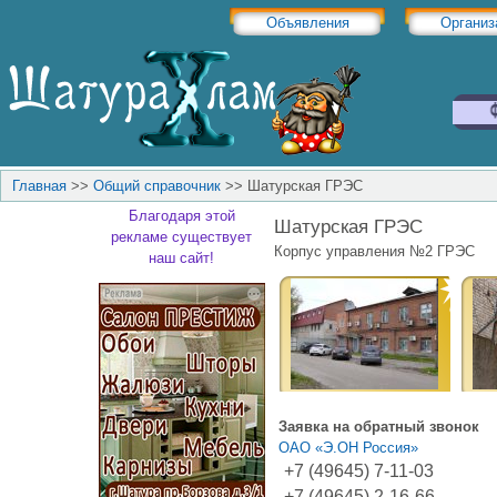
Объявления
Организ
Главная
>>
Общий справочник
>>
Шатурская ГРЭС
Благодаря этой
Шатурская ГРЭС
рекламе существует
Корпус управления №2 ГРЭС
наш сайт!
Заявка на обратный звонок
ОАО «Э.ОН Россия»
+7 (49645) 7-11-03
+7 (49645) 2-16-66