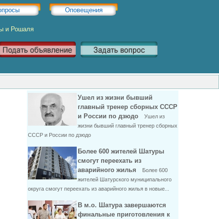
опросы
Оповещения
ры и Рошаля
Ушел из жизни бывший
главный тренер сборных СССР
и России по дзюдо
Ушел из
жизни бывший главный тренер сборных
СССР и России по дзюдо
Более 600 жителей Шатуры
смогут переехать из
аварийного жилья
Более 600
жителей Шатурского муниципального
округа смогут переехать из аварийного жилья в новые...
В м.о. Шатура завершаются
финальные приготовления к