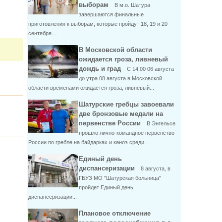
выборам
В м.о. Шатура
завершаются финальные
приготовления к выборам, которые пройдут 18, 19 и 20
сентября....
В Московской области
ожидается гроза, ливневый
дождь и град
С 14.00 06 августа
до утра 08 августа в Московской
области временами ожидается гроза, ливневый...
Шатурские гребцы завоевали
две бронзовые медали на
первенстве России
В Энгельсе
прошло лично-командное первенство
России по гребле на байдарках и каноэ среди...
Единый день
диспансеризации
8 августа, в
ГБУЗ МО "Шатурская больница"
пройдет Единый день
диспансеризации...
Плановое отключение