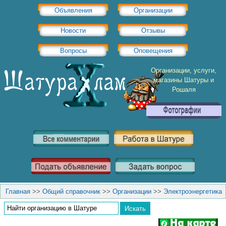
Объявления
Организации
Новости
Отзывы
Вопросы
Оповещения
Организации, услуги,
магазины Шатуры и
Рошаля
Главная
>>
Общий справочник
>>
Организации
>>
Электроэнергетика