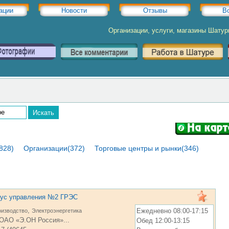
ации
Новости
Отзывы
В
Организации, услуги, магазины Шату
828)
Организации(372)
Торговые центры и рынки(346)
ус управления №2 ГРЭС
,
Ежедневно 08:00-17:15
изводство
Электроэнергетика
ОАО «Э.ОН Россия»...
Обед 12:00-13:15