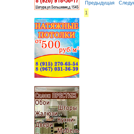
Предыдущая
Следу
1
...... ............. ............. .........