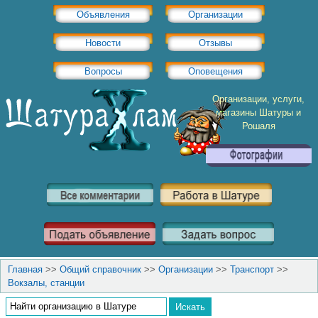
Объявления
Организации
Новости
Отзывы
Вопросы
Оповещения
Организации, услуги,
магазины Шатуры и
Рошаля
Главная
>>
Общий справочник
>>
Организации
>>
Транспорт
>>
Вокзалы, станции