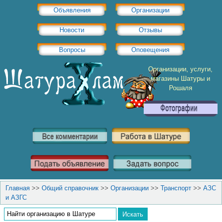
Объявления
Организации
Новости
Отзывы
Вопросы
Оповещения
Организации, услуги,
магазины Шатуры и
Рошаля
Главная
>>
Общий справочник
>>
Организации
>>
Транспорт
>>
АЗС
и АЗГС