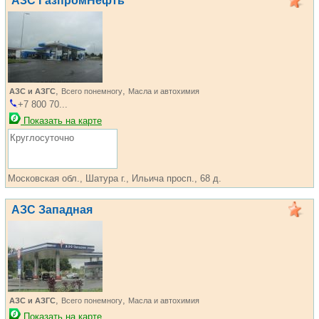
АЗС ГазпромНефть
,
,
АЗС и АЗГС
Всего понемногу
Масла и автохимия
+7 800 70...
Показать на карте
Круглосуточно
Московская обл., Шатура г., Ильича просп., 68 д.
АЗС Западная
,
,
АЗС и АЗГС
Всего понемногу
Масла и автохимия
Показать на карте