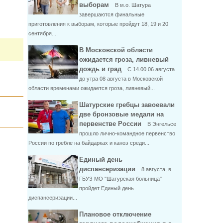
выборам
В м.о. Шатура
завершаются финальные
приготовления к выборам, которые пройдут 18, 19 и 20
сентября....
В Московской области
ожидается гроза, ливневый
дождь и град
С 14.00 06 августа
до утра 08 августа в Московской
области временами ожидается гроза, ливневый...
Шатурские гребцы завоевали
две бронзовые медали на
первенстве России
В Энгельсе
прошло лично-командное первенство
России по гребле на байдарках и каноэ среди...
Единый день
диспансеризации
8 августа, в
ГБУЗ МО "Шатурская больница"
пройдет Единый день
диспансеризации...
Плановое отключение