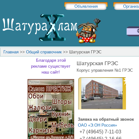
Объявления
Организ
Главная
>>
Общий справочник
>>
Шатурская ГРЭС
Благодаря этой
Шатурская ГРЭС
рекламе существует
Корпус управления №1 ГРЭС
наш сайт!
Заявка на обратный звонок
ОАО «Э.ОН Россия»
+7 (49645) 7-11-03
+7 (49645) 2-16-66