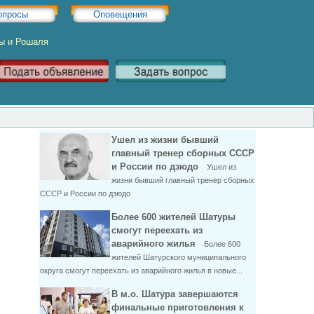
опросы
Оповещения
ры и Рошаля
Ушел из жизни бывший
главный тренер сборных СССР
и России по дзюдо
Ушел из
жизни бывший главный тренер сборных
СССР и России по дзюдо
Более 600 жителей Шатуры
смогут переехать из
аварийного жилья
Более 600
жителей Шатурского муниципального
округа смогут переехать из аварийного жилья в новые...
В м.о. Шатура завершаются
финальные приготовления к