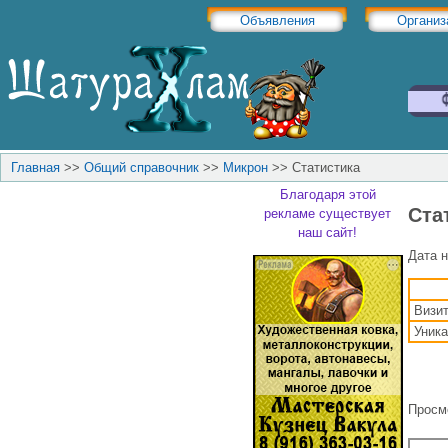
Объявления
Организ
Главная
>>
Общий справочник
>>
Микрон
>>
Статистика
Благодаря этой
Ста
рекламе существует
наш сайт!
Дата н
Визи
Уника
Просм