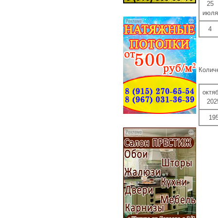
25
июля
4
Колич
октя
202
19
...... ...