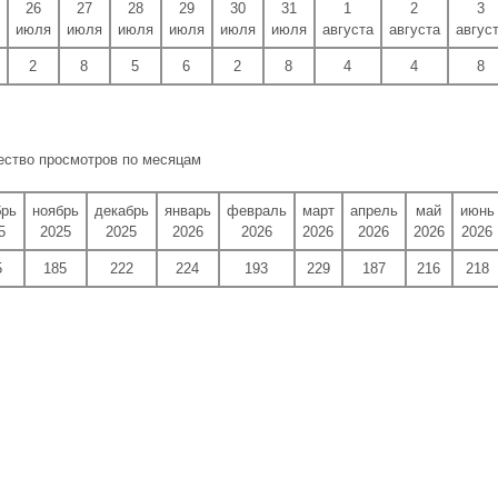
26
27
28
29
30
31
1
2
3
июля
июля
июля
июля
июля
июля
августа
августа
авгус
2
8
5
6
2
8
4
4
8
ество просмотров по месяцам
брь
ноябрь
декабрь
январь
февраль
март
апрель
май
июнь
5
2025
2025
2026
2026
2026
2026
2026
2026
5
185
222
224
193
229
187
216
218
.......... ............. ............. ............ ................... ............ .................. ........