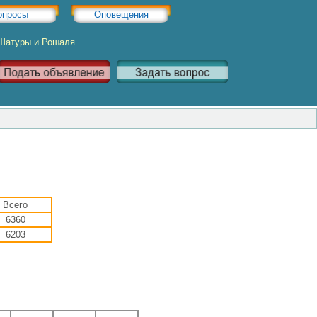
опросы
Оповещения
 Шатуры и Рошаля
Всего
6360
6203