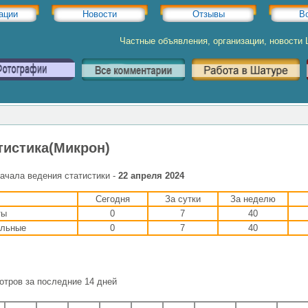
ации
Новости
Отзывы
В
Частные объявления, организации, новости
тистика(Микрон)
ачала ведения статистики -
22 апреля 2024
Сегодня
За сутки
За неделю
ты
0
7
40
льные
0
7
40
отров за последние 14 дней