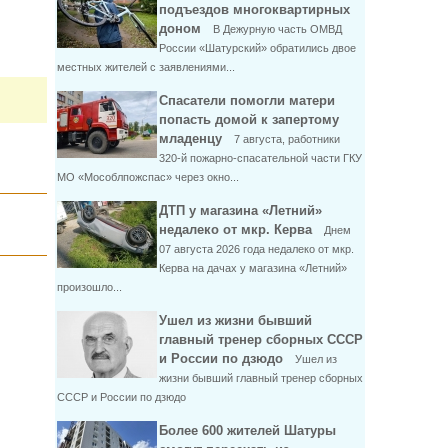
подъездов многоквартирных
доном
В Дежурную часть ОМВД
России «Шатурский» обратились двое
местных жителей с заявлениями...
Спасатели помогли матери
попасть домой к запертому
младенцу
7 августа, работники
320-й пожарно-спасательной части ГКУ
МО «Мособлпожспас» через окно...
ДТП у магазина «Летний»
недалеко от мкр. Керва
Днем
07 августа 2026 года недалеко от мкр.
Керва на дачах у магазина «Летний»
произошло...
Ушел из жизни бывший
главный тренер сборных СССР
и России по дзюдо
Ушел из
жизни бывший главный тренер сборных
СССР и России по дзюдо
Более 600 жителей Шатуры