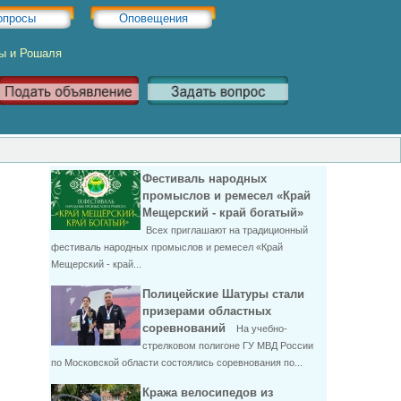
опросы
Оповещения
ры и Рошаля
Фестиваль народных
промыслов и ремесел «Край
Мещерский - край богатый»
Всех приглашают на традиционный
фестиваль народных промыслов и ремесел «Край
Мещерский - край...
Полицейские Шатуры стали
призерами областных
соревнований
На учебно-
стрелковом полигоне ГУ МВД России
по Московской области состоялись соревнования по...
Кража велосипедов из