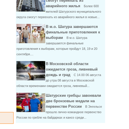
смогут переехать из
аварийного жилья
Более 600
жителей Шатурского муниципального
округа смогут переехать из аварийного жилья в новые...
В м.о. Шатура завершаются
финальные приготовления к
выборам
В м.о. Шатура
завершаются финальные
приготовления к выборам, которые пройдут 18, 19 и 20
сентября....
В Московской области
ожидается гроза, ливневый
дождь и град
С 14.00 06 августа
до утра 08 августа в Московской
области временами ожидается гроза, ливневый...
Шатурские гребцы завоевали
две бронзовые медали на
первенстве России
В Энгельсе
прошло лично-командное первенство
России по гребле на байдарках и каноэ среди...