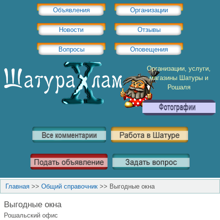
Объявления
Организации
Новости
Отзывы
Вопросы
Оповещения
Организации, услуги,
магазины Шатуры и
Рошаля
Главная
>>
Общий справочник
>>
Выгодные окна
Выгодные окна
Рошальский офис