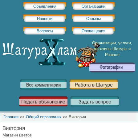
Объявления
Организации
Новости
Отзывы
Вопросы
Оповещения
Организации, услуги,
магазины Шатуры и
Рошаля
Главная
>>
Общий справочник
>>
Виктория
Виктория
Магазин цветов