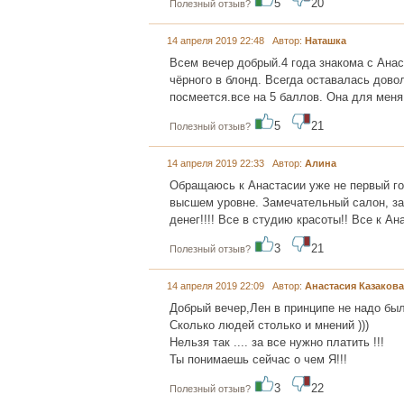
5
20
Полезный отзыв?
14 апреля 2019 22:48 Автор:
Наташка
Всем вечер добрый.4 года знакома с Ана
чёрного в блонд. Всегда оставалась дово
посмеется.все на 5 баллов. Она для меня
5
21
Полезный отзыв?
14 апреля 2019 22:33 Автор:
Алина
Обращаюсь к Анастасии уже не первый го
высшем уровне. Замечательный салон, за
денег!!!! Все в студию красоты!! Все к Ан
3
21
Полезный отзыв?
14 апреля 2019 22:09 Автор:
Анастасия Казакова
Добрый вечер,Лен в принципе не надо был
Сколько людей столько и мнений )))
Нельзя так .... за все нужно платить !!!
Ты понимаешь сейчас о чем Я!!!
3
22
Полезный отзыв?