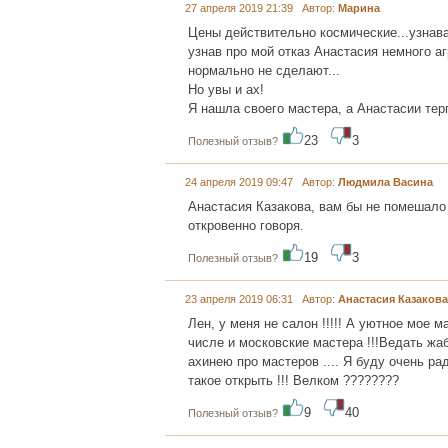
27 апреля 2019 21:39 Автор:
Марина
Цены действительно космические...узнав
узнав про мой отказ Анастасия немного а
нормально не сделают...
Но увы и ах!
Я нашла своего мастера, а Анастасии терп
23
3
Полезный отзыв?
24 апреля 2019 09:47 Автор:
Людмила Васина
Анастасия Казакова, вам бы не помешало 
откровенно говоря.
19
3
Полезный отзыв?
23 апреля 2019 06:31 Автор:
Анастасия Казакова
Лен, у меня не салон !!!!! А уютное мое 
числе и московские мастера !!!Ведать жаб
ахинею про мастеров .... Я буду очень р
такое открыть !!! Велком ????????
9
40
Полезный отзыв?