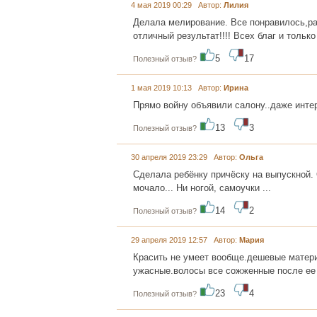
4 мая 2019 00:29 Автор:
Лилия
Делала мелирование. Все понравилось,ра
отличный результат!!!! Всех благ и тольк
5
17
Полезный отзыв?
1 мая 2019 10:13 Автор:
Ирина
Прямо войну объявили салону..даже интер
13
3
Полезный отзыв?
30 апреля 2019 23:29 Автор:
Ольга
Сделала ребёнку причёску на выпускной.
мочало... Ни ногой, самоучки ...
14
2
Полезный отзыв?
29 апреля 2019 12:57 Автор:
Мария
Красить не умеет вообще.дешевые матери
ужасные.волосы все сожженные после ее
23
4
Полезный отзыв?