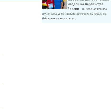
медали на первенстве
России
В Энгельсе прошло
лично-командное первенство России по гребле на
байдарках и каноэ среди...