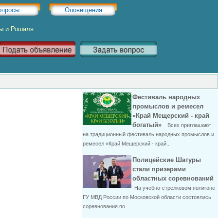
опросы
Оповещения
ры и Рошаля
Фестиваль народных
промыслов и ремесел
«Край Мещерский - край
богатый»
Всех приглашают
на традиционный фестиваль народных промыслов и
ремесел «Край Мещерский - край...
Полицейские Шатуры
стали призерами
областных соревнований
На учебно-стрелковом полигоне
ГУ МВД России по Московской области состоялись
соревнования по...