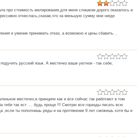
ала про стоимость мелирования,для меня слишком дорого оказалось и
грессивно отнеслась,сказав,что за меньшую сумму мне нигде
ения и умение принимать отказ, а возможно и цены сбавить...
подучить русский язык. А местечко ваше уютное - так себе,
маленькое местечко,в принципе как и все сейчас так работают в том
а тебя так ест .... будь проще !!! Смотрю все горазды писать всю
ада ,если ты пополнишь ряды и на протяжение 9 лет сможешь хотя бы и