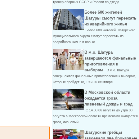
тренер сборных СССР и России по дзюдо
Более 600 жителей
Шатуры смогут переехать
из аварийного жилья
Более 600 жителей Шатурского
муниципального округа смогут переехать из
аварийного жилья в новые...
В м.о. Шатура
завершаются финальные
приготовления к
выборам
В м.о. Шатура
завершаются финальные приготовления к выборам,
которые пройдут 18, 19 и 20 сентября....
В Московской области
ожидается гроза,
ливневый дождь и град
С 14.00 06 августа до утра 08
августа в Московской области временами ожидается
гроза, ливневый...
Шатурские гребцы
завоевали две бронзовые