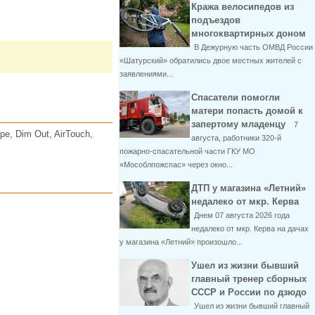
Кража велосипедов из
подъездов
многоквартирных доном
В Дежурную часть ОМВД России
«Шатурский» обратились двое местных жителей с
заявлениями...
Спасатели помогли
матери попасть домой к
запертому младенцу
7
, Dim Out, AirTouch,
августа, работники 320-й
пожарно-спасательной части ГКУ МО
«Мособлпожспас» через окно...
ДТП у магазина «Летний»
недалеко от мкр. Керва
Днем 07 августа 2026 года
недалеко от мкр. Керва на дачах
у магазина «Летний» произошло...
Ушел из жизни бывший
главный тренер сборных
СССР и России по дзюдо
Ушел из жизни бывший главный