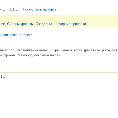
 ул., 1/1 д.
Посмотреть на карте
кие
,
Салоны красоты
,
Свадебные, вечерние прически
убликовать в газете
е волос, Наращивание волос, Окрашивание волос (растяжка цвета, омбре
ы стрижек, Маникюр, покрытие шелак.
/1 д.