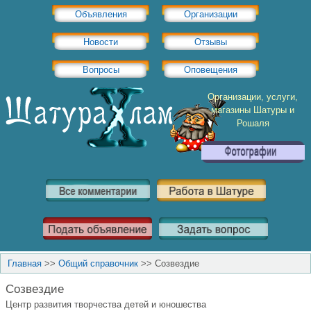
Объявления
Организации
Новости
Отзывы
Вопросы
Оповещения
Организации, услуги,
магазины Шатуры и
Рошаля
Главная
>>
Общий справочник
>>
Созвездие
Созвездие
Центр развития творчества детей и юношества