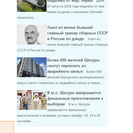
недалеко от мкр. Керва
Днем
07 августа 2026 года недалеко от мкр.
Керва на дачах у магазина «Летний»
произошло...
Ушел из жизни бывший
главный тренер сборных СССР
и России по дзюдо
Ушел из
жизни бывший главный тренер сборных
СССР и России по дзюдо
Более 600 жителей Шатуры
смогут переехать из
аварийного жилья
Более 600
жителей Шатурского муниципального
округа смогут переехать из аварийного жилья в новые...
В м.о. Шатура завершаются
финальные приготовления к
выборам
В м.о. Шатура
завершаются финальные
приготовления к выборам, которые пройдут 18, 19 и 20
сентября....