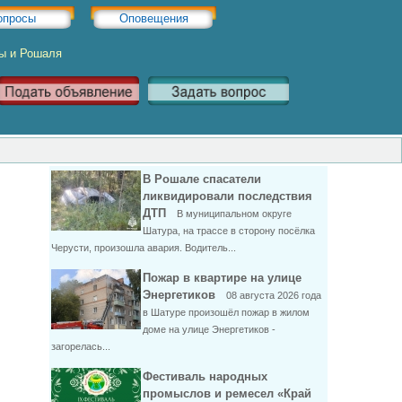
опросы
Оповещения
ры и Рошаля
В Рошале спасатели
ликвидировали последствия
ДТП
В муниципальном округе
Шатура, на трассе в сторону посёлка
Черусти, произошла авария. Водитель...
Пожар в квартире на улице
Энергетиков
08 августа 2026 года
в Шатуре произошёл пожар в жилом
доме на улице Энергетиков -
загорелась...
Фестиваль народных
промыслов и ремесел «Край