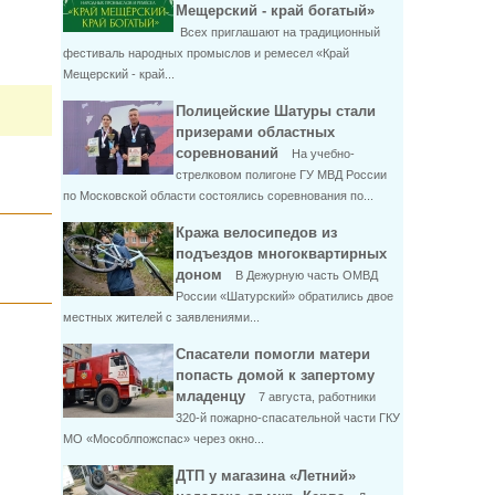
Мещерский - край богатый»
Всех приглашают на традиционный
фестиваль народных промыслов и ремесел «Край
Мещерский - край...
Полицейские Шатуры стали
призерами областных
соревнований
На учебно-
стрелковом полигоне ГУ МВД России
по Московской области состоялись соревнования по...
Кража велосипедов из
подъездов многоквартирных
доном
В Дежурную часть ОМВД
России «Шатурский» обратились двое
местных жителей с заявлениями...
Спасатели помогли матери
попасть домой к запертому
младенцу
7 августа, работники
320-й пожарно-спасательной части ГКУ
МО «Мособлпожспас» через окно...
ДТП у магазина «Летний»