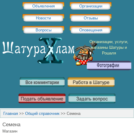
Объявления
Организации
Новости
Отзывы
Вопросы
Оповещения
Организации, услуги,
магазины Шатуры и
Рошаля
Главная
>>
Общий справочник
>>
Семена
Семена
Магазин