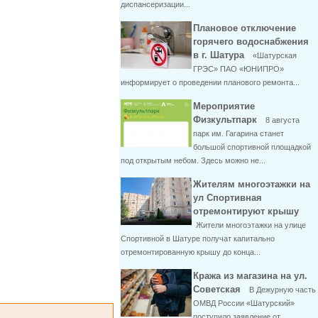
диспансеризации...
Плановое отключение
горячего водоснабжения
в г. Шатура
«Шатурская
ГРЭС» ПАО «ЮНИПРО»
информирует о проведении планового ремонта...
Мероприятие
Физкультпарк
8 августа
парк им. Гагарина станет
большой спортивной площадкой
под открытым небом. Здесь можно не...
Жителям многоэтажки на
ул Спортивная
отремонтируют крышу
Жители многоэтажки на улице
Спортивной в Шатуре получат капитально
отремонтированную крышу до конца...
Кража из магазина на ул.
Советская
В Дежурную часть
ОМВД России «Шатурский»
поступило заявление от