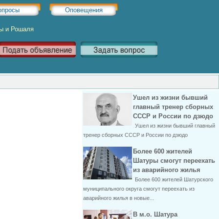
опросы
Оповещения
ры и Рошаля
Ушел из жизни бывший
главный тренер сборных
СССР и России по дзюдо
Ушел из жизни бывший главный
тренер сборных СССР и России по дзюдо
Более 600 жителей
Шатуры смогут переехать
из аварийного жилья
Более 600 жителей Шатурского
муниципального округа смогут переехать из
аварийного жилья в новые...
В м.о. Шатура