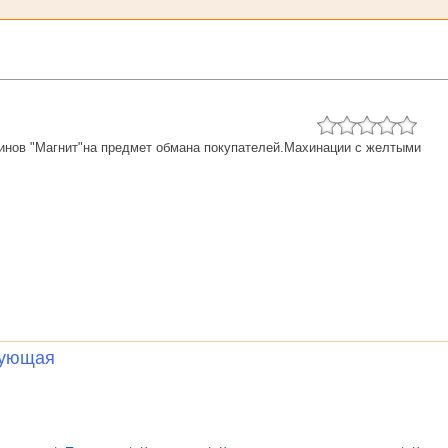
зинов "Магнит"на предмет обмана покупателей.Махинации с желтыми
ующая
......... ............ .................. .............. ........... .....