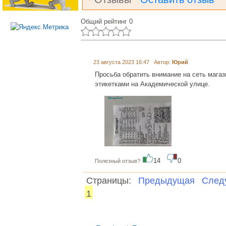
Общий рейтинг 0
23 августа 2023 16:47 Автор:
Юрий
Просьба обратить внимание на сеть мага
этикетками на Академической улице.
14
0
Полезный отзыв?
Страницы:
Предыдущая
След
1
...... ............. ............. ............. ............ ..........