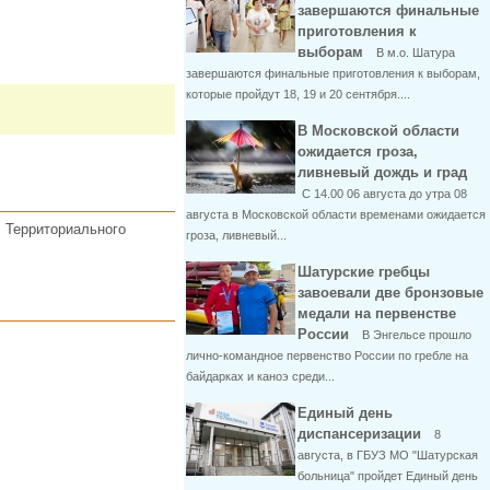
завершаются финальные
приготовления к
выборам
В м.о. Шатура
завершаются финальные приготовления к выборам,
которые пройдут 18, 19 и 20 сентября....
В Московской области
ожидается гроза,
ливневый дождь и град
С 14.00 06 августа до утра 08
августа в Московской области временами ожидается
 Территориального
гроза, ливневый...
Шатурские гребцы
завоевали две бронзовые
медали на первенстве
России
В Энгельсе прошло
лично-командное первенство России по гребле на
байдарках и каноэ среди...
Единый день
диспансеризации
8
августа, в ГБУЗ МО "Шатурская
больница" пройдет Единый день