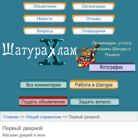
Объявления
Организации
Новости
Отзывы
Вопросы
Оповещения
Организации, услуги,
магазины Шатуры и
Рошаля
Главная
>>
Общий справочник
>>
Первый дверной
Первый дверной
Магазин дверей и окон