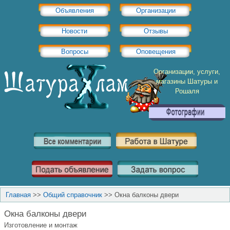
Объявления
Организации
Новости
Отзывы
Вопросы
Оповещения
Организации, услуги,
магазины Шатуры и
Рошаля
Главная
>>
Общий справочник
>>
Окна балконы двери
Окна балконы двери
Изготовление и монтаж