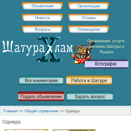
Объявления
Организации
Новости
Отзывы
Вопросы
Оповещения
Организации, услуги,
магазины Шатуры и
Рошаля
Главная
>>
Общий справочник
>>
Одежда
Одежда