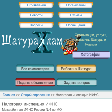
Объявления
Организации
Новости
Отзывы
Вопросы
Оповещения
Организации, услуги,
магазины Шатуры и
Рошаля
Главная
>>
Общий справочник
>>
Налоговая инспекция ИФНС
Налоговая инспекция ИФНС
Межрайонная ИФНС России №4 по МО