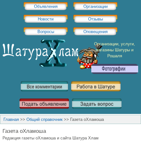
Объявления
Организации
Новости
Отзывы
Вопросы
Оповещения
Организации, услуги,
магазины Шатуры и
Рошаля
Главная
>>
Общий справочник
>>
Газета оХламоша
Газета оХламоша
Редакция газеты оХламоша и сайта Шатура Хлам