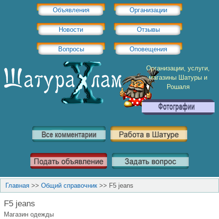
Объявления
Организации
Новости
Отзывы
Вопросы
Оповещения
Организации, услуги,
магазины Шатуры и
Рошаля
Главная
>>
Общий справочник
>>
F5 jeans
F5 jeans
Магазин одежды