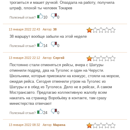
трогаеться и машет ручкой. Опаздала на работу, получила
штраф, плохой ты человек Токарев
10
0
Полезный отзыв?
13 января 2022 22:43 Автор:
38
38 маршрут вообще забыли на этой неделе
14
0
Полезный отзыв?
13 января 2022 22:12 Автор:
Сергей
Постоянно стали отменяться рейсы, вчера с Шатуры
отменили подряд, два на Туголес и один на Черусти.
Школьники, которые приезжали на конкурс, стояли на морозе,
ожидая рейса. Сегодня отменили утром на Туголес из
Шатуры и в обед из Туголеса. Дело не в рейсах, А самом
Мострансавто. Предлагаю коллективную жалобу всем
накатать на страницу Воробьёву в контакте, там сразу
министерства отвечают
24
0
Полезный отзыв?
13 января 2022 08:32 Автор:
Марина