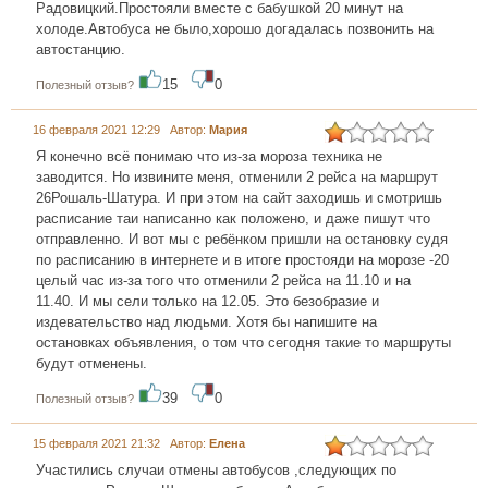
Радовицкий.Простояли вместе с бабушкой 20 минут на
холоде.Автобуса не было,хорошо догадалась позвонить на
автостанцию.
15
0
Полезный отзыв?
16 февраля 2021 12:29 Автор:
Мария
Я конечно всё понимаю что из-за мороза техника не
заводится. Но извините меня, отменили 2 рейса на маршрут
26Рошаль-Шатура. И при этом на сайт заходишь и смотришь
расписание таи написанно как положено, и даже пишут что
отправленно. И вот мы с ребёнком пришли на остановку судя
по расписанию в интернете и в итоге простояди на морозе -20
целый час из-за того что отменили 2 рейса на 11.10 и на
11.40. И мы сели только на 12.05. Это безобразие и
издевательство над людьми. Хотя бы напишите на
остановках объявления, о том что сегодня такие то маршруты
будут отменены.
39
0
Полезный отзыв?
15 февраля 2021 21:32 Автор:
Елена
Участились случаи отмены автобусов ,следующих по