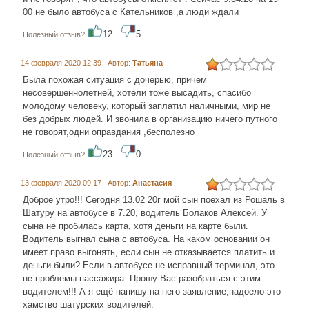
00 не было автобуса с Кательников ,а люди ждали
12
5
Полезный отзыв?
14 февраля 2020 12:39 Автор:
Татьяна
Была похожая ситуация с дочерью, причем
несовершеннолетней, хотели тоже высадить, спасибо
молодому человеку, который заплатил наличными, мир не
без добрых людей. И звонила в организацию ничего путного
не говорят,одни оправдания ,бесполезно
23
0
Полезный отзыв?
13 февраля 2020 09:17 Автор:
Анастасия
Доброе утро!!! Сегодня 13.02 20г мой сын поехал из Рошаль в
Шатуру на автобусе в 7.20, водитель Болаков Алексей. У
сына не пробилась карта, хотя деньги на карте были.
Водитель выгнал сына с автобуса. На каком основании он
имеет право выгонять, если сын не отказывается платить и
деньги были? Если в автобусе не исправный терминал, это
не проблемы пассажира. Прошу Вас разобраться с этим
водителем!!! А я ещё напишу на него заявление,надоело это
хамство шатурских водителей.