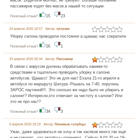
масок. Водители молчат, не требуют. Больше половины
пассажиров ездят без масок,в нашей то ситуации.
15
23
Полезный отзыв?
24 апреля 2020 16:57 Автор:
летучая
Уборку салона проводили постоянно а щаааас нас сократили
16
1
Полезный отзыв?
23 апреля 2020 00:34 Автор:
Пассажир
В связи с вирусом должны обрабатывать какими-то
средствами и тщательно проводить уборку в салоне
автобусов. Щааасс! Это не для нас! Ехала 21-го апреля в
автобусе по маршруту Шатура -Рошаль на 7-40, поручень
ЗАРОС паутиной!!!. Это сколько же надо было не убирать в
салоне!? Интересно,кто отвечает за чистоту в салоне? Или
это не про нас!?
34
3
Полезный отзыв?
9 апреля 2020 19:19 Автор:
Ленивые голубцы
Ужас, даже здороваться не хочу и так касяков много,так ещё
и не говорят , что автобусы отменяют . Сейчас 9.04.20 на 19-