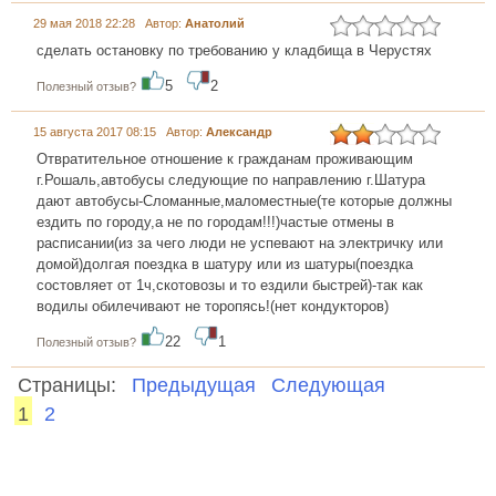
29 мая 2018 22:28 Автор:
Анатолий
сделать остановку по требованию у кладбища в Черустях
5
2
Полезный отзыв?
15 августа 2017 08:15 Автор:
Александр
Отвратительное отношение к гражданам проживающим
г.Рошаль,автобусы следующие по направлению г.Шатура
дают автобусы-Сломанные,маломестные(те которые должны
ездить по городу,а не по городам!!!)частые отмены в
расписании(из за чего люди не успевают на электричку или
домой)долгая поездка в шатуру или из шатуры(поездка
состовляет от 1ч,скотовозы и то ездили быстрей)-так как
водилы обилечивают не торопясь!(нет кондукторов)
22
1
Полезный отзыв?
Страницы:
Предыдущая
Следующая
1
2
...... ............. ............. ............. ............ ................... ............
.................. .............. ........... .....