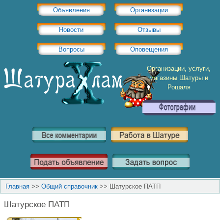
Объявления
Организации
Новости
Отзывы
Вопросы
Оповещения
Организации, услуги,
магазины Шатуры и
Рошаля
Главная
>>
Общий справочник
>>
Шатурское ПАТП
Шатурское ПАТП