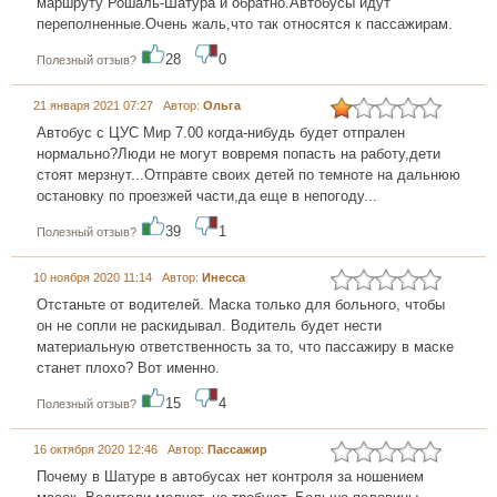
маршруту Рошаль-Шатура и обратно.Автобусы идут
переполненные.Очень жаль,что так относятся к пассажирам.
28
0
Полезный отзыв?
21 января 2021 07:27 Автор:
Ольга
Автобус с ЦУС Мир 7.00 когда-нибудь будет отпрален
нормально?Люди не могут вовремя попасть на работу,дети
стоят мерзнут...Отправте своих детей по темноте на дальнюю
остановку по проезжей части,да еще в непогоду...
39
1
Полезный отзыв?
10 ноября 2020 11:14 Автор:
Инесса
Отстаньте от водителей. Маска только для больного, чтобы
он не сопли не раскидывал. Водитель будет нести
материальную ответственность за то, что пассажиру в маске
станет плохо? Вот именно.
15
4
Полезный отзыв?
16 октября 2020 12:46 Автор:
Пассажир
Почему в Шатуре в автобусах нет контроля за ношением