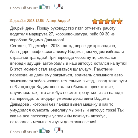
81
4
Полезный отзыв?
11 декабря 2018 12:56 Автор:
Андрей
Добрый день. Прошу руководство патп отметить работу
водителя маршрута 27, коробово-шатура, рейс 09 30 из
коробово Вадима Давыдова!.
Сегодня, 11 декабря, 2018г, на жд переезде кривандино,
благодаря профессианализму Вадима , мы чудом избежали
страшной трагедии! При переезде через пути, сломался
впереди идущий автомобиль и наш автобус остался на путях!
В этот момент стал закрываться шлагбаум. Работники
переезда не дали ему закрыться, водитель сломаного авто
замешкался заблокировав тем самым выезд, назад тоже пути
небыло,когда Вадим попытался объехать препятствие,
случилось так, что автобус не смог тронуться из за наледи
на переезде. Благодаря умелым действиям Вадима
Давыдова , который без паники вывел машину и как то
умудрился объехать бедолагу,мы живы и автобус тоже! Так
как не все пассажиры успели бы покинуть автобус,
оставалось меньше минуты до столкновения!
68
9
Полезный отзыв?