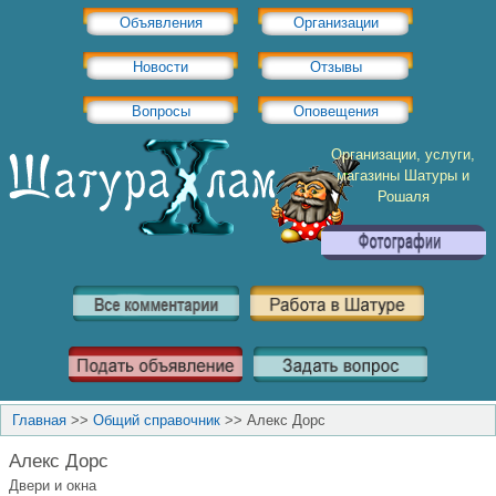
Объявления
Организации
Новости
Отзывы
Вопросы
Оповещения
Организации, услуги,
магазины Шатуры и
Рошаля
Главная
>>
Общий справочник
>>
Алекс Дорс
Алекс Дорс
Двери и окна