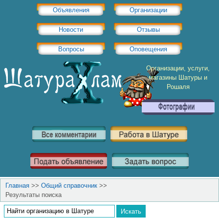
Объявления
Организации
Новости
Отзывы
Вопросы
Оповещения
Организации, услуги,
магазины Шатуры и
Рошаля
Главная
>>
Общий справочник
>>
Результаты поиска