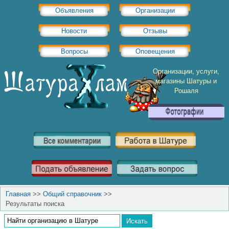
Объявления
Организации
Новости
Отзывы
Вопросы
Оповещения
Организации, услуги,
магазины Шатуры и
Рошаля
Главная
>>
Общий справочник
>>
Результаты поиска