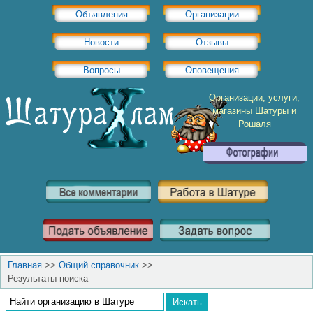
Объявления
Организации
Новости
Отзывы
Вопросы
Оповещения
Организации, услуги,
магазины Шатуры и
Рошаля
Главная
>>
Общий справочник
>>
Результаты поиска