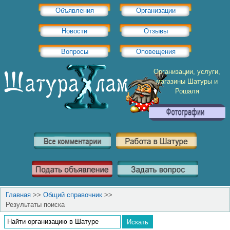
Объявления
Организации
Новости
Отзывы
Вопросы
Оповещения
Организации, услуги,
магазины Шатуры и
Рошаля
Главная
>>
Общий справочник
>>
Результаты поиска