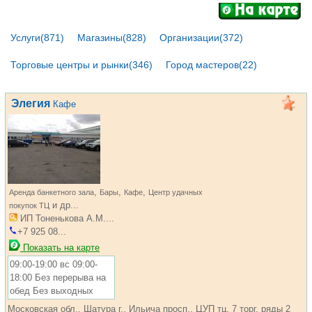
Услуги(871)
Магазины(828)
Организации(372)
Торговые центры и рынки(346)
Город мастеров(22)
Элегия
Кафе
,
,
,
Аренда банкетного зала
Бары
Кафе
Центр удачных
и др...
покупок ТЦ
ИП Тоненькова А.М....
+7 925 08...
Показать на карте
09:00-19:00 вс 09:00-
18:00 Без перерыва на
обед Без выходных
Московская обл., Шатура г., Ильича просп., ЦУП тц, 7 торг. ряды 2