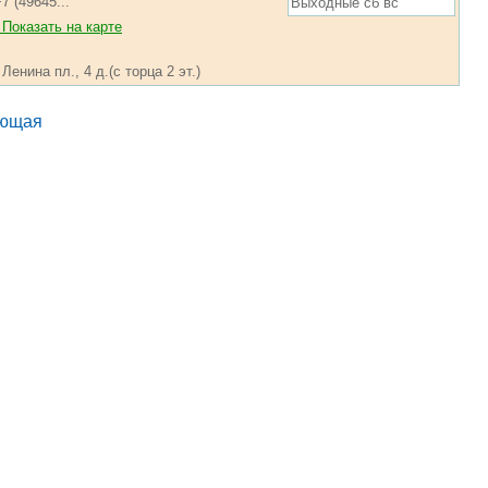
7 (49645...
Выходные сб вс
Показать на карте
Ленина пл., 4 д.(с торца 2 эт.)
ющая
.... ............ ................... ............ .................. .............. ........... .....