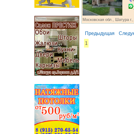
+
Московская обл., Шатура г., 
Предыдущая
Следу
1
...... ............. ............. .........