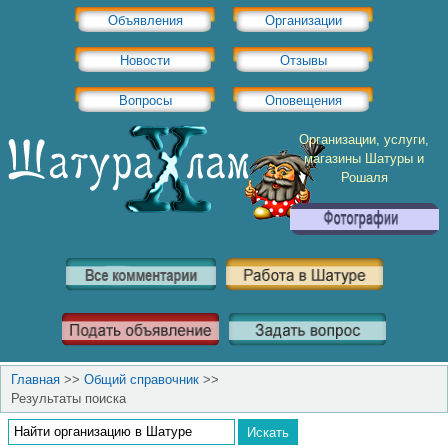
Объявления
Организации
Новости
Отзывы
Вопросы
Оповещения
Организации, услуги,
магазины Шатуры и
Рошаля
Главная
>>
Общий справочник
>>
Результаты поиска