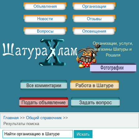
Объявления
Организации
Новости
Отзывы
Вопросы
Оповещения
Организации, услуги,
магазины Шатуры и
Рошаля
Главная
>>
Общий справочник
>>
Результаты поиска