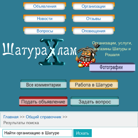
Объявления
Организации
Новости
Отзывы
Вопросы
Оповещения
Организации, услуги,
магазины Шатуры и
Рошаля
Главная
>>
Общий справочник
>>
Результаты поиска