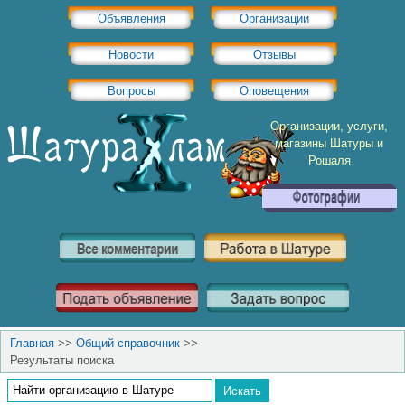
Объявления
Организации
Новости
Отзывы
Вопросы
Оповещения
Организации, услуги,
магазины Шатуры и
Рошаля
Главная
>>
Общий справочник
>>
Результаты поиска