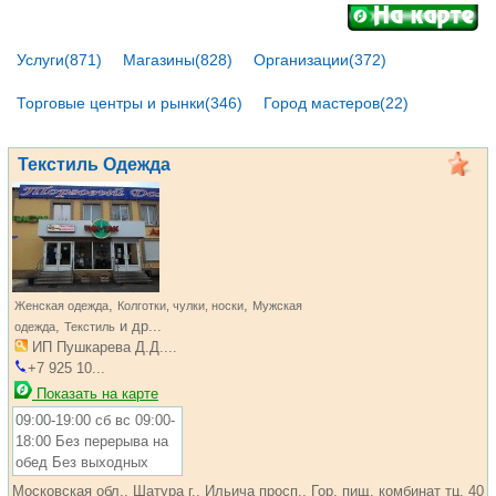
Услуги(871)
Магазины(828)
Организации(372)
Торговые центры и рынки(346)
Город мастеров(22)
Текстиль Одежда
,
,
Женская одежда
Колготки, чулки, носки
Мужская
,
и др...
одежда
Текстиль
ИП Пушкарева Д.Д....
+7 925 10...
Показать на карте
09:00-19:00 сб вс 09:00-
18:00 Без перерыва на
обед Без выходных
Московская обл., Шатура г., Ильича просп., Гор. пищ. комбинат тц, 40