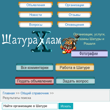
Объявления
Организации
Новости
Отзывы
Вопросы
Оповещения
Организации, услуги,
магазины Шатуры и
Рошаля
Главная
>>
Общий справочник
>>
Результаты поиска