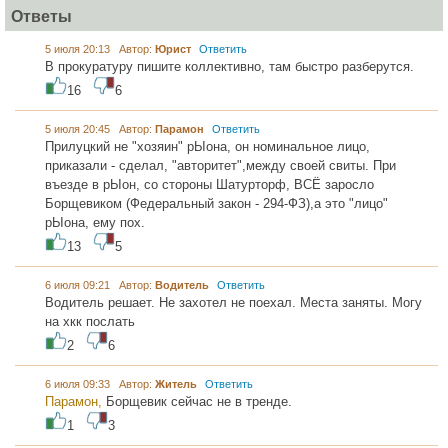
Ответы
5 июля 20:13 Автор:
Юрист
Ответить
В прокуратуру пишите коллективно, там быстро разберутся.
16
6
5 июля 20:45 Автор:
Парамон
Ответить
Прилуцкий не "хозяин" рЫона, он номинальное лицо,
приказали - сделал, "авторитет",между своей свиты. При
въезде в рЫон, со стороны Шатурторф, ВСЁ заросло
Борщевиком (Федеральный закон - 294-ФЗ),а это "лицо"
рЫона, ему пох.
13
5
6 июля 09:21 Автор:
Водитель
Ответить
Водитель решает. Не захотел не поехал. Места заняты. Могу
на хкк послать
2
6
6 июля 09:33 Автор:
Житель
Ответить
Парамон,
Борщевик сейчас не в тренде.
1
3