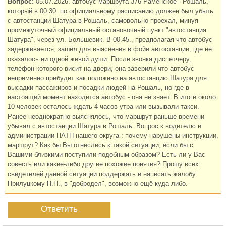
Вопрос:
05.07.2026. автобус маршрута 376 Раменское - Рошаль,
который в 00.30. по официальному расписанию должен был убыть
с автостанции Шатура в Рошаль, самовольно проехал, минуя
промежуточный официальный остановочный пункт "автостанция
Шатура", через ул. Большевик. В 00.45., предполагая что автобус
задерживается, зашёл для выяснения в фойе автостанции, где не
оказалось ни одной живой души. После звонка диспетчеру,
телефон которого висит на двери, она заверили что автобус
непременно прибудет как положено на автостанцию Шатура для
высадки пассажиров и посадки людей на Рошаль, но где в
настоящий момент находится автобус - она не знает. В итоге около
10 человек осталось ждать 4 часов утра или вызывали такси.
Ранее неоднократно выяснялось, что маршрут раньше времени
убывал с автостанции Шатура в Рошаль. Вопрос к водителю и
администрации ПАТП нашего округа : почему нарушены инструкции,
маршрут? Как бы Вы отнеслись к такой ситуации, если бы с
Вашими близкими поступили подобным образом? Есть ли у Вас
совесть или какие-либо другие похожие понятия? Прошу всех
свидетелей данной ситуации поддержать и написать жалобу
Прилуцкому Н.Н., в "добродел", возможно ещё куда-либо.
Ответить