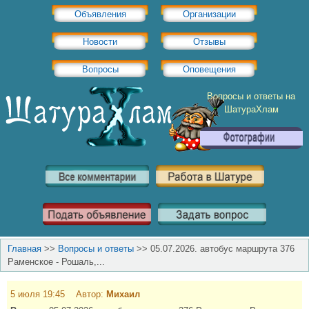
Объявления
Организации
Новости
Отзывы
Вопросы
Оповещения
Вопросы и ответы на
ШатураХлам
Главная
>>
Вопросы и ответы
>>
05.07.2026. автобус маршрута 376
Раменское - Рошаль,...
5 июля 19:45 Автор:
Михаил