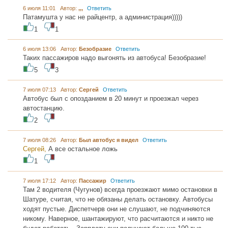
6 июля 11:01 Автор:
,,,
Ответить
Патамушта у нас не райцентр, а администрация)))))
1
1
6 июля 13:06 Автор:
Безобразие
Ответить
Таких пассажиров надо выгонять из автобуса! Безобразие!
5
3
7 июля 07:13 Автор:
Сергей
Ответить
Автобус был с опозданием в 20 минут и проезжал через
автостанцию.
2
7 июля 08:26 Автор:
Был автобус я видел
Ответить
Сергей,
А все остальное ложь
1
7 июля 17:12 Автор:
Пассажир
Ответить
Там 2 водителя (Чугунов) всегда проезжают мимо остановки в
Шатуре, считая, что не обязаны делать остановку. Автобусы
ходят пустые. Диспетчерв они не слушают, не подчиняются
никому. Наверное, шантажируют, что расчитаются и никто не