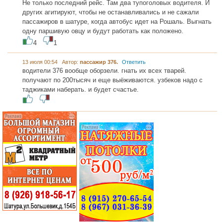
Не только последний рейс. Там два тупоголовых водителя. И
других агитируют, чтобы не останавливались и не сажали
пассажиров в шатуре, когда автобус идет на Рошаль. Выгнать
одну паршивую овцу и будут работать как положено.
4
1
13 июля 00:54 Автор:
пассажир 376.
Ответить
водители 376 вообще оборзели. гнать их всех тварей.
получают по 200тысяч и еще выёживаются. узбеков надо с
таджиками наберать. и будет счастье.
...... .............
............. .............
............ ...................
............ ..................
.............. ........... .....