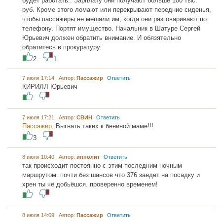
будет работать.. Зарплату они получают больше 100 тыс.
руб. Кроме этого ломают или перекрывают передние сиденья,
чтобы пассажиры не мешали им, когда они разговаривают по
телефону. Портят имущество. Начальник в Шатуре Сергей
Юрьевич должен обратить внимание. И обязятельно
обратитесь в прокуратуру.
2
1
7 июля 17:14 Автор:
Пассажир
Ответить
КИРИЛЛ Юрьевич
7 июля 17:21 Автор:
СВИН
Ответить
Пассажир,
Выгнать таких к бениной маме!!!
3
8 июля 10:40 Автор:
ипполит
Ответить
так происходит постоянно с этим последним ночным
маршрутом. почти без шансов что 376 заедет на посадку и
хрен ты чё добьёшся. проверенно временем!
8 июля 14:09 Автор:
Пассажир
Ответить