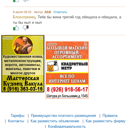
8 июля 09:42 Автор:
АБВ
Ответить
Блохотронец,
Тебе бы жена третий год обещала и обещала, а
ты бы ныл и ныл
...... .............
............. .............
............ ...................
............ ..................
.............. ........... .....
Тарифы
|
Преимущества платного размещения
|
Правила
|
Контакты
|
Как разместить объявление
|
Как разместить фирму
|
Конфиденциальность