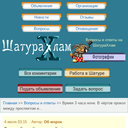
Объявления
Организации
Новости
Отзывы
Вопросы
Оповещения
Вопросы и ответы на
ШатураХлам
Главная
>>
Вопросы и ответы
>>
Время 3 часа ночи. В чёртов прокол
между проспектом и...
4 июля 03:15 Автор:
Об морок