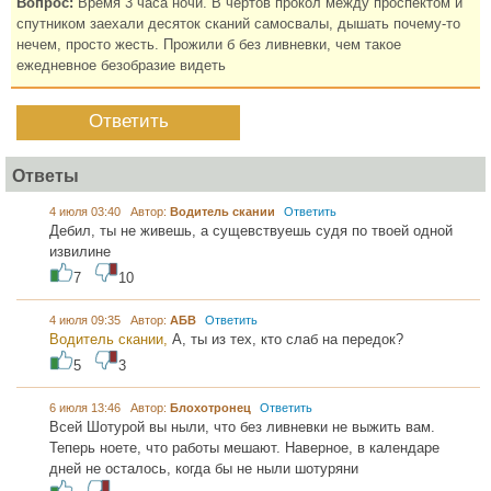
Вопрос:
Время 3 часа ночи. В чёртов прокол между проспектом и
спутником заехали десяток сканий самосвалы, дышать почему-то
нечем, просто жесть. Прожили б без ливневки, чем такое
ежедневное безобразие видеть
Ответить
Ответы
4 июля 03:40 Автор:
Водитель скании
Ответить
Дебил, ты не живешь, а сущевствуешь судя по твоей одной
извилине
7
10
4 июля 09:35 Автор:
АБВ
Ответить
Водитель скании,
А, ты из тех, кто слаб на передок?
5
3
6 июля 13:46 Автор:
Блохотронец
Ответить
Всей Шотурой вы ныли, что без ливневки не выжить вам.
Теперь ноете, что работы мешают. Наверное, в календаре
дней не осталось, когда бы не ныли шотуряни