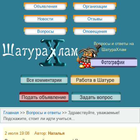
Объявления
Организации
Новости
Отзывы
Вопросы
Оповещения
Вопросы и ответы на
ШатураХлам
Главная
>>
Вопросы и ответы
>>
Здравствуйте, уважаемые!
Подскажите, стоит ли идти учиться...
2 июля 19:08 Автор:
Наталья