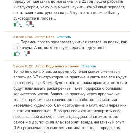
городу от "магазина до магазина" и в 21 год пошла работать
инструктором, чему она может научить, какой опыт передаст,
взять такого инструктора на работу это что должно быть у
руководства в голове...
1
1
3 июля 16:06 Автор:
Поля
Ответить
....,
Парамон просто предлагает учиться кататся на полях, как
практикум. А потом можно уже сдавать где угодно.
3 июля 18:22 Автор:
Водитель со стажем
Ответить
Точно не стоит. У вас за время обучения может смениться
вплоть до 6-7 инструкторов на практике и учить вас все будут
по разному. Проблема будет откатать часы практики, хотя вам
будут навязывать расширенный пакет подороже с большим
количеством часов. Запись на практику через приложение
только - приложение конечно же не работает, записаться
нереально куда-либо. Сами сотрудники хамят, если через них
пытаться записаться. В общем если хотите испортить себе
нервы за свой же счёт - вам в Давыдова. Знакомые то же
самое и о других филиалах говорят, всегда негативный опыт
Я бы рекомендовал смотреть на малые школы города, там