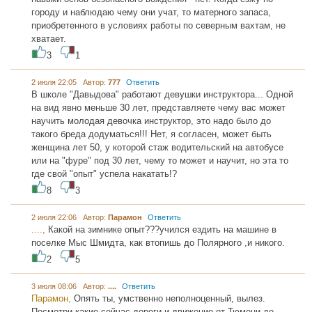
городу и наблюдаю чему они учат, то матерного запаса,
приобретенного в условиях работы по северным вахтам, не
хватает.
3
1
2 июля 22:05 Автор:
777
Ответить
В школе "Давыдова" работают девушки инструктора... Одной
на вид явно меньше 30 лет, представляете чему вас может
научить молодая девочка инструктор, это надо было до
такого бреда додуматься!!! Нет, я согласен, может быть
женщина лет 50, у которой стаж водительский на автобусе
или на "фуре" под 30 лет, чему то может и научит, но эта то
где свой "опыт" успела накатать!?
8
3
2 июля 22:06 Автор:
Парамон
Ответить
....,
Какой на зимнике опыт???учился ездить на машине в
поселке Мыс Шмидта, как втопишь до Полярного ,и никого.
2
5
3 июля 08:06 Автор:
....
Ответить
Парамон,
Опять ты, умственно неполноценный, вылез.
Посмотри какие сейчас дороги и движение от Тюмени до