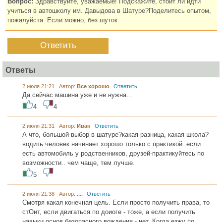
Вопрос:
Здравствуйте, уважаемые! Подскажите, стоит ли идти
учиться в автошколу им. Давыдова в Шатуре?Поделитесь опытом,
пожалуйста. Если можно, без шуток.
Ответить
Ответы
2 июля 21:21 Автор:
Все хорошо
Ответить
Да сейчас машина уже и не нужна...
4
4
2 июля 21:31 Автор:
Иван
Ответить
А что, большой выбор в шатуре?какая разница, какая школа?
водить человек начинает хорошо только с практикой. если
есть автомобиль у родственников, друзей-практикуйтесь по
возможности.. чем чаще, тем лучше.
5
2 июля 21:38 Автор:
....
Ответить
Смотря какая конечная цель. Если просто получить права, то
стОит, если двигаться по доиоге - тоже, а если получить
навыки основ безопасного вождения - нет. Когда езжу по