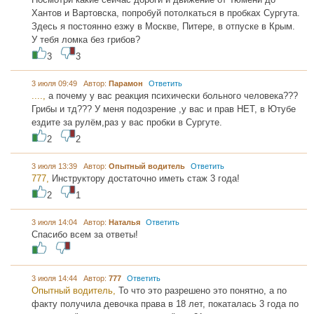
Хантов и Вартовска, попробуй потолкаться в пробках Сургута.
Здесь я постоянно езжу в Москве, Питере, в отпуске в Крым.
У тебя ломка без грибов?
3
3
3 июля 09:49 Автор:
Парамон
Ответить
....,
а почему у вас реакция психически больного человека???
Грибы и тд??? У меня подозрение ,у вас и прав НЕТ, в Ютубе
ездите за рулём,раз у вас пробки в Сургуте.
2
2
3 июля 13:39 Автор:
Опытный водитель
Ответить
777,
Инструктору достаточно иметь стаж 3 года!
2
1
3 июля 14:04 Автор:
Наталья
Ответить
Спасибо всем за ответы!
3 июля 14:44 Автор:
777
Ответить
Опытный водитель,
То что это разрешено это понятно, а по
факту получила девочка права в 18 лет, покаталась 3 года по