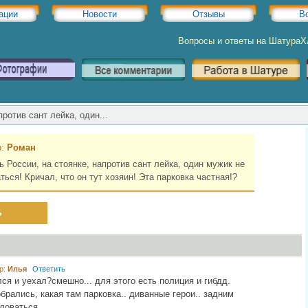
ации
Новости
Отзывы
В
Вопросы и ответы на Шатура
против сант лейка, один...
р:
Роман
ь России, на стоянке, напротив сант лейка, один мужик не
ься! Кричал, что он тут хозяин! Эта парковка частная!?
ь
р:
Илья
Ответить
лся и уехал?смешно... для этого есть полиция и гибдд.
брались, какая там парковка.. диванные герои.. задним
ловаться..