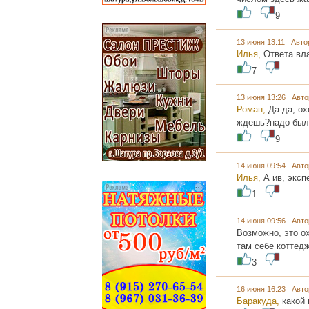
9
13 июня 13:11 Авто
Илья,
Ответа вл
7
13 июня 13:26 Авто
Роман,
Да-да, ох
ждешь?надо было
9
14 июня 09:54 Авто
Илья,
А ив, эксп
1
14 июня 09:56 Авто
Возможно, это о
там себе коттед
3
16 июня 16:23 Авто
Баракуда,
какой