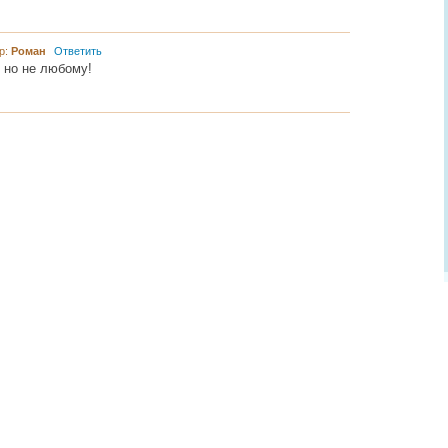
р:
Роман
Ответить
 но не любому!
............ ............ ................... ............ .................. .............. ........... .....