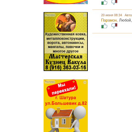
20 июня 08:34 Авто
Парамон,
Любой,
...... ............. ............. .