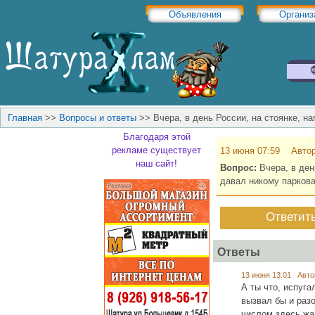
Объявления
Организ
Главная
>>
Вопросы и ответы
>>
Вчера, в день России, на стоянке, на
Благодаря этой
рекламе существует
13 июня 07:59 Авто
наш сайт!
Вопрос:
Вчера, в ден
давал никому парковат
Ответит
Ответы
13 июня 13:01 Авто
А ты что, испуга
вызвал бы и разо
числом здесь жа