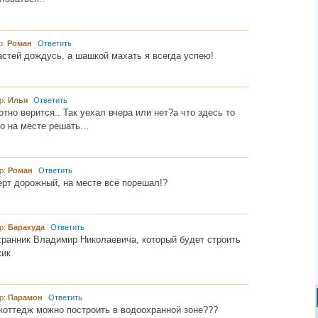
р:
Роман
Ответить
астей дождусь, а шашкой махать я всегда успею!
р:
Илья
Ответить
отно верится.. Так уехал вчера или нет?а что здесь то
 на месте решать...
р:
Роман
Ответить
ерт дорожный, на месте всё порешал!?
р:
Баракуда
Ответить
хранник Владимир Николаевича, который будет строить
жик
р:
Парамон
Ответить
 коттедж можно построить в водоохранной зоне???