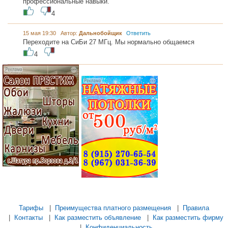
профессиональные навыки.
4
15 мая 19:30 Автор:
Дальнобойщик
Ответить
Переходите на СиБи 27 МГц. Мы нормально общаемся
4
...... .............
............. .............
............ ...................
............ ..................
.............. ........... .....
Тарифы
|
Преимущества платного размещения
|
Правила
|
Контакты
|
Как разместить объявление
|
Как разместить фирму
|
Конфиденциальность