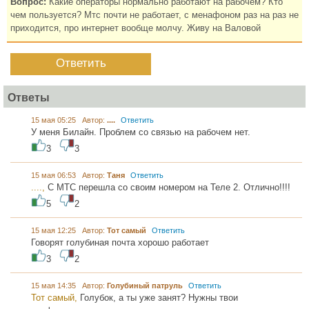
Вопрос:
Какие операторы нормально работают на рабочем? Кто
чем пользуется? Мтс почти не работает, с менафоном раз на раз не
приходится, про интернет вообще молчу. Живу на Валовой
Ответить
Ответы
15 мая 05:25 Автор:
....
Ответить
У меня Билайн. Проблем со связью на рабочем нет.
3
3
15 мая 06:53 Автор:
Таня
Ответить
....,
С МТС перешла со своим номером на Теле 2. Отлично!!!!
5
2
15 мая 12:25 Автор:
Тот самый
Ответить
Говорят голубиная почта хорошо работает
3
2
15 мая 14:35 Автор:
Голубиный патруль
Ответить
Тот самый,
Голубок, а ты уже занят? Нужны твои