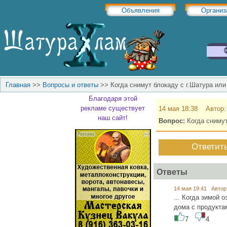
Объявления
Организ
Главная
>>
Вопросы и ответы
>>
Когда снимут блокаду с г.Шатура или
Благодаря этой
рекламе существует
14 мая 18:38 Автор
наш сайт!
Вопрос:
Когда снимут
Ответит
Ответы
14 мая 19:41 Автор
... Когда зимой 
дома с продуктам
7
4