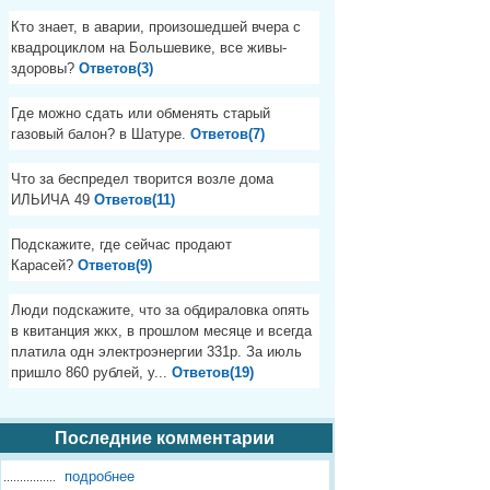
Кто знает, в аварии, произошедшей вчера с
квадроциклом на Большевике, все живы-
здоровы?
Ответов(3)
Где можно сдать или обменять старый
газовый балон? в Шатуре.
Ответов(7)
Что за беспредел творится возле дома
ИЛЬИЧА 49
Ответов(11)
Подскажите, где сейчас продают
Карасей?
Ответов(9)
Люди подскажите, что за обдираловка опять
в квитанция жкх, в прошлом месяце и всегда
платила одн электроэнергии 331р. За июль
пришло 860 рублей, у...
Ответов(19)
Последние комментарии
подробнее
................