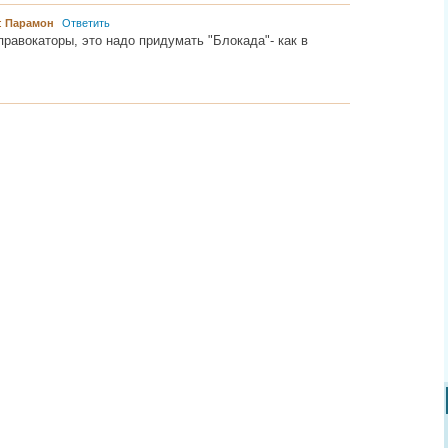
:
Парамон
Ответить
равокаторы, это надо придумать "Блокада"- как в
............ ............ ................... ............ .................. .............. ........... .....