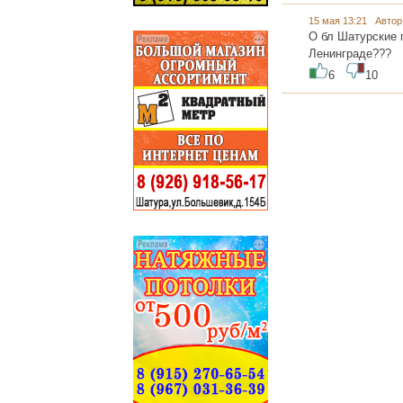
15 мая 13:21 Автор
О бл Шатурские п
Ленинграде???
6
10
...... ............. ............. .