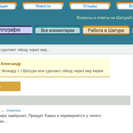
ации
Новости
Отзывы
В
Вопросы и ответы на Шатура
 сделают обезд через мкр...
:
Александр
 блокаду с г.Шатура или сделают обезд через мкр керва
ь
:
...
Ответить
озеро замёрзнет, Приедет Камаз и перевернётся у твоего
и....