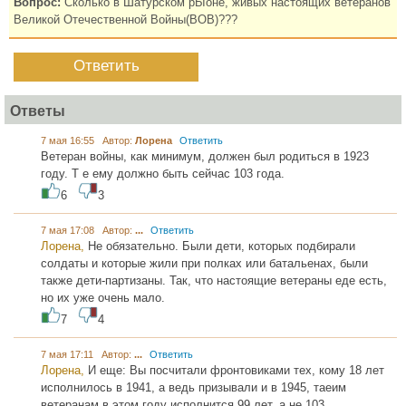
Вопрос:
Сколько в Шатурском рЫоне, живых настоящих ветеранов
Великой Отечественной Войны(ВОВ)???
Ответить
Ответы
7 мая 16:55 Автор:
Лорена
Ответить
Ветеран войны, как минимум, должен был родиться в 1923
году. Т е ему должно быть сейчас 103 года.
6
3
7 мая 17:08 Автор:
...
Ответить
Лорена,
Не обязательно. Были дети, которых подбирали
солдаты и которые жили при полках или батальенах, были
также дети-партизаны. Так, что настоящие ветераны еде есть,
но их уже очень мало.
7
4
7 мая 17:11 Автор:
...
Ответить
Лорена,
И еще: Вы посчитали фронтовиками тех, кому 18 лет
исполнилось в 1941, а ведь призывали и в 1945, таеим
ветеранам в этом году исполнится 99 лет, а не 103.