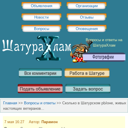
Объявления
Организации
Новости
Отзывы
Вопросы
Оповещения
Вопросы и ответы на
ШатураХлам
Главная
>>
Вопросы и ответы
>>
Сколько в Шатурском рЫоне, живых
настоящих ветеранов...
7 мая 16:27 Автор:
Парамон