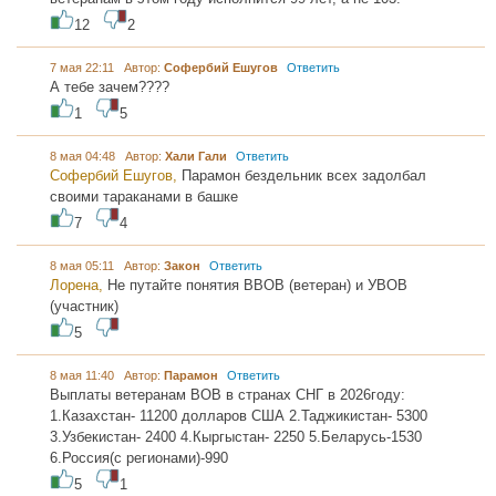
12
2
7 мая 22:11 Автор:
Софербий Ешугов
Ответить
А тебе зачем????
1
5
8 мая 04:48 Автор:
Хали Гали
Ответить
Софербий Ешугов,
Парамон бездельник всех задолбал
своими тараканами в башке
7
4
8 мая 05:11 Автор:
Закон
Ответить
Лорена,
Не путайте понятия ВВОВ (ветеран) и УВОВ
(участник)
5
8 мая 11:40 Автор:
Парамон
Ответить
Выплаты ветеранам ВОВ в странах СНГ в 2026году:
1.Казахстан- 11200 долларов США 2.Таджикистан- 5300
3.Узбекистан- 2400 4.Кыргыстан- 2250 5.Беларусь-1530
6.Россия(с регионами)-990
5
1