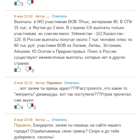
3
8 мая 15:00 Автор:
...
Ответить
Выплаты: в МО участникам ВОВ 70тыс, ветеранам 40. В СПб
15 тыс, в Якутии до 2 млн. В странах СА выплаты только
участникам, их совсем мало: Узбекистан - 112,Казахстан -
120. В России выплаты получат около 7 тыс человек плюс по
80 тыс руб. участники ВОВ из Латвии, Литвы, Эстониии,
Абхазии, Ю.Осетии и Приднестровья. Плюс в России
существуют ежемесячные выплаты, которых нет в других
странах.
3
8 мая 15:15 Автор:
Парамон
Ответить
...,
вот зачем ты врешь идиот???Расстроился ,что какие то
"мигранты"-джамшуды, вот так поступили???Утром прочитал,
сам акуел.
4
2
8 мая 20:58 Автор:
...
Ответить
Парамон,
Бандерлог, зачем ты пишешь на сайте нашего
города? Отрабатываешь свою гривну? Скоро и до тебя
доберемся, сволочь!