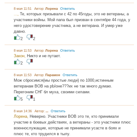
8 мая 11:51 Автор:
Лорена
Ответить
...,
Те, которых призывали с 42 по 45годы, это не ветераны, а
участники войны. Мой папа был призван в сентябре 44 года, у
него удостоверение участника, а не ветерана. И умер уже
давно.
2
2
8 мая 11:53 Автор:
Лорена
Ответить
Закон,
Никто и не путает.
2
8 мая 11:53 Автор:
Парамон
Ответить
Мож сбросимся(мы простые люди) по 1000,истинным
ветеранам ВОВ на рЫоне???их не так много думаю.
Перегоним СНГ бл муха, своими силами.
5
1
8 мая 14:36 Автор:
...
Ответить
Лорена,
Неверно. Участники ВОВ это те, кто принимали
участие в боевых действиях, а ветераны - это участники плюс
военнослужащие, которые не принимали усасте в боях и
плюс те, кто трудился в тылу.