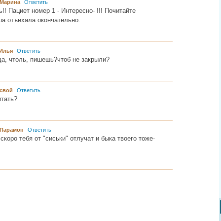
Марина
Ответить
!! Пациет номер 1 - Интересно- !!! Почитайте
а отъехала окончательно.
Илья
Ответить
да, чтоль, пишешь?чтоб не закрыли?
свой
Ответить
итать?
Парамон
Ответить
 скоро тебя от "сиськи" отлучат и быка твоего тоже-
............ ............ ................... ............ .................. .............. ........... .....