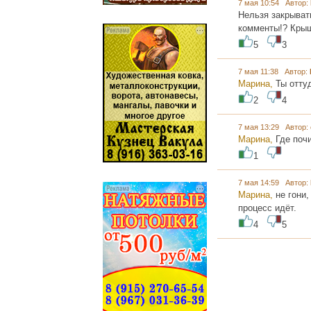
7 мая 10:54 Автор:
Нельзя закрывать
комменты!? Крыш
5
3
7 мая 11:38 Автор:
Марина,
Ты отту
2
4
7 мая 13:29 Автор:
Марина,
Где поч
1
7 мая 14:59 Автор:
Марина,
не гони,
процесс идёт.
4
5
...... ............. ............. .