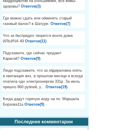
квадроциклом на Большевике, все живы-
здоровы?
Ответов(3)
Где можно сдать или обменять старый
газовый балон? в Шатуре.
Ответов(7)
Что за беспредел творится возле дома
ИЛЬИЧА 49
Ответов(11)
Подскажите, где сейчас продают
Карасей?
Ответов(9)
Люди подскажите, что за обдираловка опять
в квитанция жкх, в прошлом месяце и всегда
платила одн электроэнергии 331р. За июль
пришло 860 рублей, у...
Ответов(19)
Когда дадут горячую воду на по. Маршала
Борзова11а
Ответов(9)
Последние комментарии