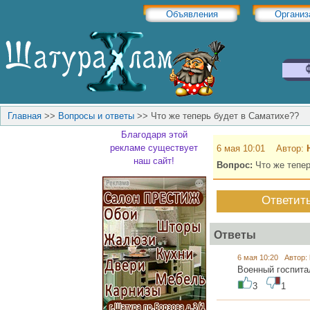
Объявления
Организ
Главная
>>
Вопросы и ответы
>>
Что же теперь будет в Саматихе??
Благодаря этой
рекламе существует
6 мая 10:01 Автор:
наш сайт!
Вопрос:
Что же тепер
Ответит
Ответы
6 мая 10:20 Автор:
Военный госпита
3
1