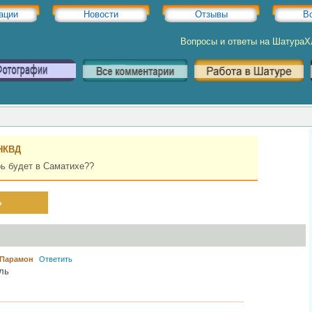
ации
Новости
Отзывы
В
Вопросы и ответы на Шатура
НКВД
ь будет в Саматихе??
ь
Парамон
Ответить
ль