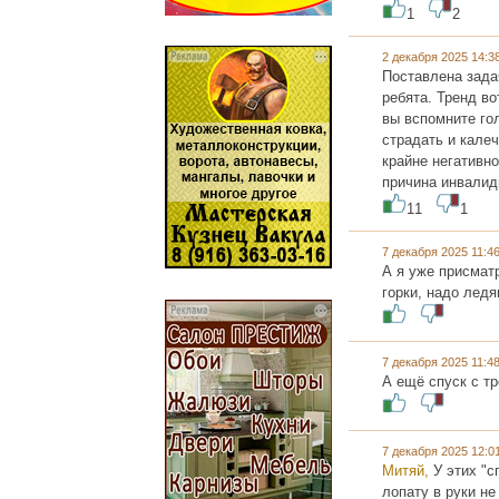
1
2
2 декабря 2025 14:
Поставлена зада
ребята. Тренд в
вы вспомните го
страдать и калеч
крайне негативно
причина инвалид
11
1
7 декабря 2025 11:
А я уже присмат
горки, надо ледя
7 декабря 2025 11:
А ещё спуск с тр
7 декабря 2025 12:
Митяй,
У этих "с
лопату в руки не