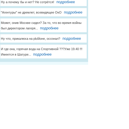
подробнее
Ну а почему бы и нет? Не сотрётся!
подробнее
"Агентуры" не дремлет, всевидящее ОкО
Может, онив Москве сидел? За то, что во время войны
подробнее
был директором лагеря...
подробнее
Ну что, прикалюха на рЫйоне, осознал?
И где она, горячая вода на Спортивной ???Уже 19.40 !!!
подробнее
Имеется в Шатуре...