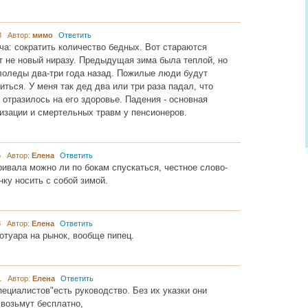
38 Автор:
мимо
Ответить
ча: сократить количество бедных. Вот стараются
от не новый ниразу. Предыдущая зима была теплой, но
лоледы два-три года назад. Пожилые люди будут
иться. У меня так дед два или три раза падал, что
 отразилось на его здоровье. Падения - основная
изации и смертельных травм у пенсионеров.
46 Автор:
Елена
Ответить
ривала можно ли по бокам спускаться, честное слово-
нку носить с собой зимой.
48 Автор:
Елена
Ответить
отуара на рынок, вообще пипец.
01 Автор:
Елена
Ответить
пециалистов"есть руководство. Без их указки они
 возьмут бесплатно,