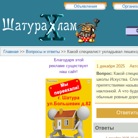
Объявления
Организ
Главная
>>
Вопросы и ответы
>>
Какой специалист укладывал пешехо
Благодаря этой
рекламе существует
1 декабря 2025 Авт
наш сайт!
Вопрос:
Какой специа
школы Искуства. Спло
препятствиями называ
наклонной. А что буд
обычные ровные доро
Ответит
Ответы