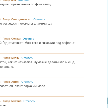
44 Автор:
ава
Ответить
ходить соревнования по фристайлу
18 Автор:
Спесциолистст
Ответить
во ругаешся, номальна улажили, да
57 Автор:
Сократ
Ответить
й Год отмечают! Мож кого и закатали под асфальт
47 Автор:
Митяй
Ответить
сты, как их называют. Чумазые делали кто ж ещё,
печально.
38 Автор:
Антон
Ответить
оваться. скейт-парка им мало.
05 Автор:
Михаил
Ответить
исты.