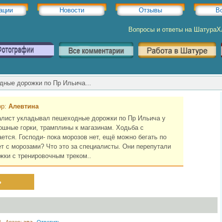
ации
Новости
Отзывы
В
Вопросы и ответы на Шатура
дные дорожки по Пр Ильича...
ор:
Алевтина
лист укладывал пешеходные дорожки по Пр Ильича у
шные горки, трамплины к магазинам. Ходьба с
ется. Господи- пока морозов нет, ещё можно бегать по
ет с морозами? Что это за специалисты. Они перепутали
жки с тренировочным треком..
ь