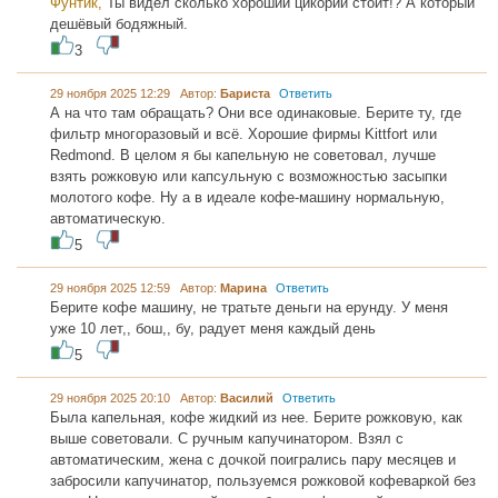
Фунтик,
Ты видел сколько хороший цикорий стоит!? А который
дешёвый бодяжный.
3
29 ноября 2025 12:29 Автор:
Бариста
Ответить
А на что там обращать? Они все одинаковые. Берите ту, где
фильтр многоразовый и всё. Хорошие фирмы Kittfort или
Redmond. В целом я бы капельную не советовал, лучше
взять рожковую или капсульную с возможностью засыпки
молотого кофе. Ну а в идеале кофе-машину нормальную,
автоматическую.
5
29 ноября 2025 12:59 Автор:
Марина
Ответить
Берите кофе машину, не тратьте деньги на ерунду. У меня
уже 10 лет,, бош,, бу, радует меня каждый день
5
29 ноября 2025 20:10 Автор:
Василий
Ответить
Была капельная, кофе жидкий из нее. Берите рожковую, как
выше советовали. С ручным капучинатором. Взял с
автоматическим, жена с дочкой поигрались пару месяцев и
забросили капучинатор, пользуемся рожковой кофеваркой без