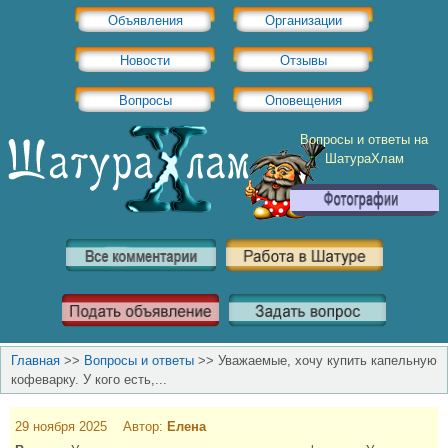
Объявления
Организации
Новости
Отзывы
Вопросы
Оповещения
Вопросы и ответы на
ШатураХлам
Главная
>>
Вопросы и ответы
>>
Уважаемые, хочу купить капельную
кофеварку. У кого есть,...
29 ноября 2025 Автор:
Елена