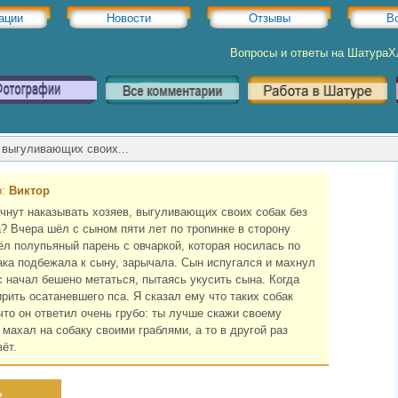
ации
Новости
Отзывы
В
Вопросы и ответы на Шатура
, выгуливающих своих...
р:
Виктор
чнут наказывать хозяев, выгуливающих своих собак без
? Вчера шёл с сыном пяти лет по тропинке в сторону
ёл полупьяный парень с овчаркой, которая носилась по
ака подбежала к сыну, зарычала. Сын испугался и махнул
ёс начал бешено метаться, пытаясь укусить сына. Когда
рить осатаневшего пса. Я сказал ему что таких собак
 что он ответил очень грубо: ты лучше скажи своему
 махал на собаку своими граблями, а то в другой раз
ёт.
ь