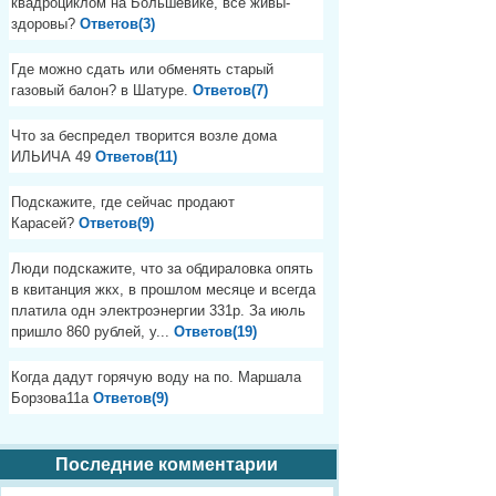
квадроциклом на Большевике, все живы-
здоровы?
Ответов(3)
Где можно сдать или обменять старый
газовый балон? в Шатуре.
Ответов(7)
Что за беспредел творится возле дома
ИЛЬИЧА 49
Ответов(11)
Подскажите, где сейчас продают
Карасей?
Ответов(9)
Люди подскажите, что за обдираловка опять
в квитанция жкх, в прошлом месяце и всегда
платила одн электроэнергии 331р. За июль
пришло 860 рублей, у...
Ответов(19)
Когда дадут горячую воду на по. Маршала
Борзова11а
Ответов(9)
Последние комментарии