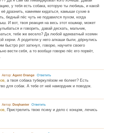
??? Да я сам бы ликвидировал кого хочешь. Давай
цию, у тебя есть собака, которую ты любишь, и какой
 её дразнить, камнями кидаться, камыши сухие в
ь, бедный пёс чуть не подавился пухом, когда
ыш. И вот, твоя реакция на весь этот кошмар, может
лыбаться и говорить, давай дескать, мальчик,
аться, тебе же весело? Да любой адекватный хозяин
ой херни. А родители у него алкаши были, дёрнулись
им быстро рот заткнул, говорю, научите своего
но вести себя, а то вообще говорю пёс его порвёт,
.
5 Автор:
Agent Orange
Ответить
нов,
а твоя собака туберкулёзом не болеет? Есть
во для собак. А тебе от неё намордник и поводок.
7 Автор:
Doqhanter
Ответить
нов,
Пристрелить твою псину и дело с концом, лечись