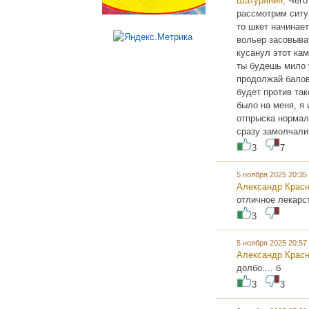
Шатурянин,
Чего
рассмотрим ситуа
то шкет начинает
вольер засовыват
кусанул этот кам
ты будешь мило у
продолжай балов
будет против так
было на меня, я 
отпрыска нормаль
сразу замолчали
3
7
5 ноября 2025 20:3
Александр Крас
отличное лекарст
3
5 ноября 2025 20:5
Александр Крас
долбо.... б
3
3