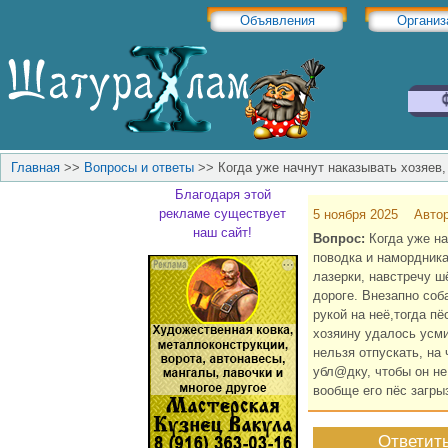
Объявления
Организ
Главная
>>
Вопросы и ответы
>>
Когда уже начнут наказывать хозяев
Благодаря этой
рекламе существует
5 ноября 2025 Авто
наш сайт!
Вопрос:
Когда уже на
поводка и намордника
лазерки, навстречу ш
дороге. Внезапно соб
рукой на неё,тогда п
хозяину удалось усми
нельзя отпускать, на
убл@дку, чтобы он не
вообще его пёс загрыз
Ответит