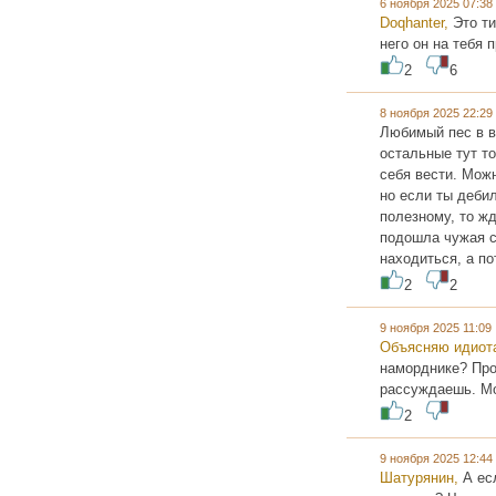
6 ноября 2025 07:3
Doqhanter,
Это ти
него он на тебя 
2
6
8 ноября 2025 22:2
Любимый пес в во
остальные тут то
себя вести. Мож
но если ты дебил
полезному, то жд
подошла чужая с
находиться, а п
2
2
9 ноября 2025 11:0
Объясняю идиот
наморднике? Про
рассуждаешь. Мо
2
9 ноября 2025 12:4
Шатурянин,
А ес