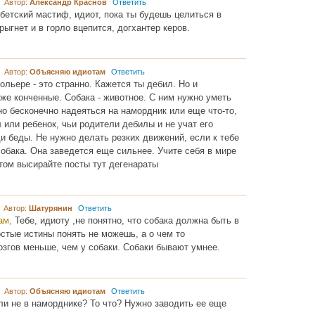
8 Автор:
Александр Краснов
Ответить
бетский мастиф, идиот, пока ты будешь целиться в
прыгнет и в горло вцепится, догхантер керов.
9 Автор:
Объясняю идиотам
Ответить
льере - это странно. Кажется ты дебил. Но и
же конченные. Собака - животное. С ним нужно уметь
но бесконечно надеяться на намордник или еще что-то,
 или ребенок, чьи родители дебилы и не учат его
и беды. Не нужно делать резких движений, если к тебе
обака. Она заведется еще сильнее. Учите себя в мире
отом высирайте посты тут дегенараты
9 Автор:
Шатурянин
Ответить
ам,
Тебе, идиоту ,не понятно, что собака должна быть в
стые истины понять не можешь, а о чем то
згов меньше, чем у собаки. Собаки бывают умнее.
4 Автор:
Объясняю идиотам
Ответить
ли не в наморднике? То что? Нужно заводить ее еще