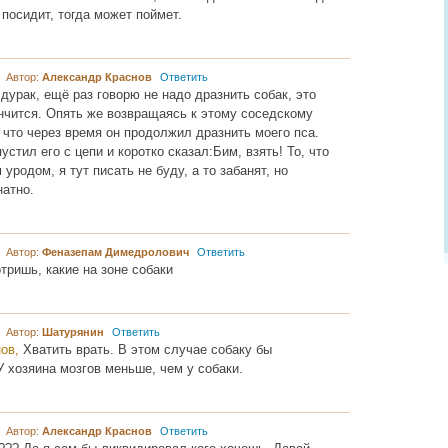
 посидит, тогда может поймет.
4 Автор:
Александр Краснов
Ответить
 дурак, ещё раз говорю не надо дразнить собак, это
нчится. Опять же возвращаясь к этому соседскому
 что через время он продолжил дразнить моего пса.
устил его с цепи и коротко сказал:Бим, взять! То, что
уродом, я тут писать не буду, а то забанят, но
натно.
9 Автор:
Феназепам Димедролович
Ответить
тришь, какие на зоне собаки
0 Автор:
Шатурянин
Ответить
нов,
Хватить врать. В этом случае собаку бы
 хозяина мозгов меньше, чем у собаки.
6 Автор:
Александр Краснов
Ответить