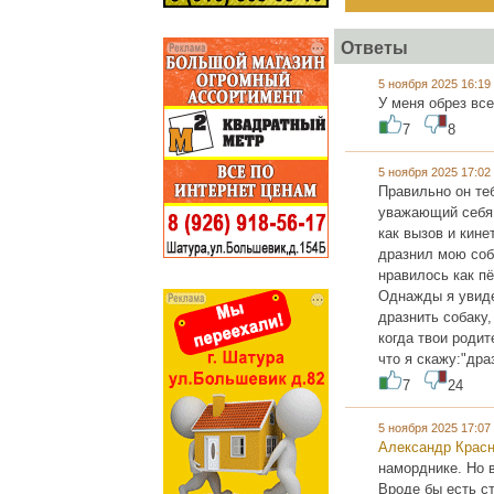
Ответы
5 ноября 2025 16:1
У меня обрез все
7
8
5 ноября 2025 17:0
Правильно он теб
уважающий себя 
как вызов и кине
дразнил мою соба
нравилось как пё
Однажды я увиде
дразнить собаку,
когда твои родит
что я скажу:"дра
7
24
5 ноября 2025 17:0
Александр Крас
наморднике. Но 
Вроде бы есть с