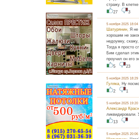
стражу. В клетке
27
3
5 ноября 2025 18:0
Шатурянин,
Я не
хорошим не зако
недоумку, скажу,
Тогда я просто сп
Бим сделал этим 
проучил он его з
5
23
5 ноября 2025 18:2
Гуляка,
Ну посмо
2
1
5 ноября 2025 19:2
Александр Крас
ликвидировали. У
13
5 ноября 2025 20:0