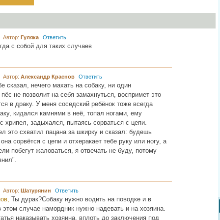
9 Автор:
Гуляка
Ответить
гда с собой для таких случаев
2 Автор:
Александр Краснов
Ответить
е сказал, нечего махать на собаку, ни один
пёс не позволит на себя замахнуться, воспримет это
тся в драку. У меня соседский ребёнок тоже всегда
ку, кидался камнями в неё, топал ногами, ему
с хрипел, задыхался, пытаясь сорваться с цепи.
л это схватил пацана за шкирку и сказал: будешь
 она сорвётся с цепи и отхеракает тебе руку или ногу, а
ели побегут жаловаться, я отвечать не буду, потому
знил".
7 Автор:
Шатурянин
Ответить
нов,
Ты дурак?Собаку нужно водить на поводке и в
в этом случае намордник нужно надевать и на хозяина.
татья наказывать хозяина, вплоть до заключения под